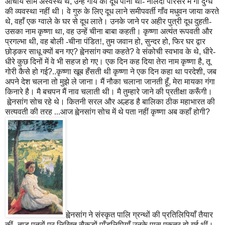
आचार्य सोम अस्वस्थ थे
,
उन्हें गाय का दूध पीना था- नालंदा परिसर में गौ दुग्ध
की व्यवस्था नहीं थी। वे गुरु के लिए दूध लाने समीपवर्ती गाँव मधुवन जाया करते
थे
,
वहाँ एक ग्वाले के घर से दूध लाते। उनके जाने पर अहीर पुत्री दूध दुहती-
उसका नाम कृष्णा था
,
वह उन्हें चीना बाबा कहती। कृष्णा अत्यंत रूपवती और
प्रगल्भा थी
,
वह बोली -चीना पंडित!
,
तुम जवान हो
,
सुन्दर हो
,
फिर घर द्वार
छोड़कर साधू क्यों बन गए
?
ह्वेनसांग क्या कहते
?
वे संकोची स्वभाव के थे
,
धीरे-
धीरे कुछ दिनों में वे भी सहज हो गए।
एक दिन कह दिया तेरा नाम कृष्णा है
,
तू
गोरी कैसे हो गई
?..
कृष्णा खूब हँसती थी कृष्णा ने एक दिन कहा था परदेशी
,
जब
अपने देश चलना तो मुझे ले जाना। मैं नौका चलाना जानती हूँ
,
मेरा मायका गंगा
किनारे है। मै बचपन मैं नाव चलाती थी। मै तुम्हारे जाने की प्रतीक्षा करूँगी।
ह्वेनसांग सोच रहे थे। कितनी सरल और अल्हड है बालिका ठीक महाभारत की
सत्यवती की तरह ...आज ह्वेनसांग सोच में थे पता नहीं कृष्णा अब कहाँ होगी
?
ह्वेनसांग ने संस्कृत पालि ग्रन्थों की प्रतिलिपियाँ तैयार
कीं- ताड़ पत्रों पर लिखित सैकड़ों पाँडुलिपियाँ उनके पास एकत्र हो गई थीं।