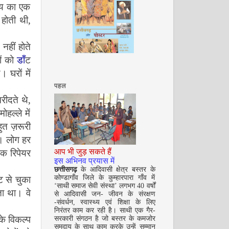
आय का एक
ं होती थी
,
नहीं होते
फरवरी 2009
ों को
डाँ
ट
। घरों में
पहल
रीदते थे
,
हल्ले में
त ज़रूरी
ी। लोग हर
मार्च 2009
क रिपेयर
आप भी जुड़ सकते हैं
इस अभिनव प्रयास में
छत्तीसगढ़
के आदिवासी क्षेत्र बस्तर के
ट से चुका
कोण्डागाँव जिले के कुम्हारपारा गाँव में
‘साथी समाज सेवी संस्था’ लगभग 40 वर्षों
ता था। वे
से आदिवासी जन- जीवन के संरक्षण
-संवर्धन, स्वास्थ्य एवं शिक्षा के लिए
निरंतर काम कर रही है। साथी एक गैर-
के विकल्प
सरकारी संगठन है जो बस्तर के कमजोर
समुदाय के साथ काम करके उन्हें सम्मान