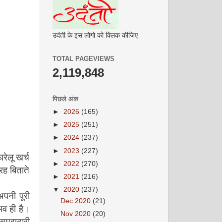
उदंती के इस लोगो को क्लिक कीजिए
TOTAL PAGEVIEWS
2,119,848
पिछले अंक
►
2026
(165)
अगस्त 2008
►
2025
(251)
►
2024
(237)
►
2023
(227)
रेलू खर्च
►
2022
(270)
रह बिताते
►
2021
(216)
▼
2020
(237)
पनी पूरी
Dec 2020
(21)
भव ही है।
Nov 2020
(20)
सितम्बर 2008
समझदारी