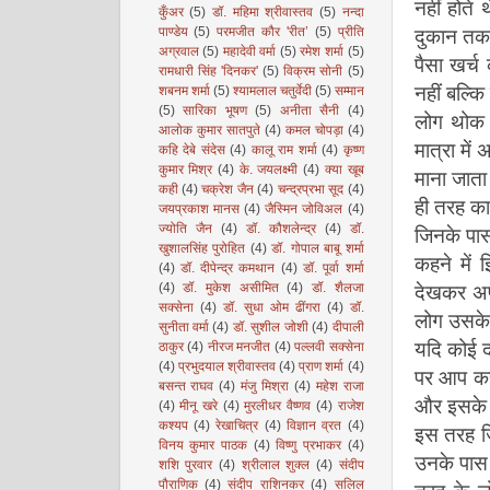
नहीं होते
कुँअर
(5)
डॉ. महिमा श्रीवास्तव
(5)
नन्दा
दुकान तक
पाण्डेय
(5)
परमजीत कौर 'रीत’
(5)
प्रीति
अग्रवाल
(5)
महादेवी वर्मा
(5)
रमेश शर्मा
(5)
पैसा खर्
रामधारी सिंह 'दिनकर'
(5)
विक्रम सोनी
(5)
नहीं बल्क
शबनम शर्मा
(5)
श्यामलाल चतुर्वेदी
(5)
सम्मान
(5)
सारिका भूषण
(5)
अनीता सैनी
(4)
लोग थोक म
आलोक कुमार सातपुते
(4)
कमल चोपड़ा
(4)
मात्रा में
कहि देबे संदेस
(4)
कालू राम शर्मा
(4)
कृष्ण
कुमार मिश्र
(4)
के. जयलक्ष्मी
(4)
क्या खूब
माना जाता
कही
(4)
चक्रेश जैन
(4)
चन्द्रप्रभा सूद
(4)
ही तरह का
जयप्रकाश मानस
(4)
जैस्मिन जोविअल
(4)
ज्योति जैन
(4)
डॉ. कौशलेन्द्र
(4)
डॉ.
जिनके पास
खुशालसिंह पुरोहित
(4)
डॉ. गोपाल बाबू शर्मा
कहने में
(4)
डॉ. दीपेन्द्र कमथान
(4)
डॉ. पूर्वा शर्मा
देखकर अपन
(4)
डॉ. मुकेश असीमित
(4)
डॉ. शैलजा
सक्सेना
(4)
डॉ. सुधा ओम ढींगरा
(4)
डॉ.
लोग उसके ब
सुनीता वर्मा
(4)
डॉ. सुशील जोशी
(4)
दीपाली
यदि कोई 
ठाकुर
(4)
नीरज मनजीत
(4)
पल्लवी सक्सेना
(4)
प्रभुदयाल श्रीवास्तव
(4)
प्राण शर्मा
(4)
पर आप क
बसन्त राघव
(4)
मंजु मिश्रा
(4)
महेश राजा
और इसके ल
(4)
मीनू खरे
(4)
मुरलीधर वैष्णव
(4)
राजेश
कश्यप
(4)
रेखाचित्र
(4)
विज्ञान व्रत
(4)
इस तरह ज़ि
विनय कुमार पाठक
(4)
विष्णु प्रभाकर
(4)
उनके पास 
शशि पुरवार
(4)
श्रीलाल शुक्ल
(4)
संदीप
पौराणिक
(4)
संदीप राशिनकर
(4)
सलिल