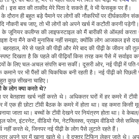
थी। इस बात की ताकीद मेरे पिता दे सकते हैं
,
वे भी फेसबुक पर हैं।
े दौरान ही बहुत बड़े पैमाने पर लोगों की नौकरियों पर दीर्घकालीन सं
दि नौकरी बच जाए
,
तो भी लोगों को अपने खर्च में कटौती करनी पड़ेगी
के जूनियर कलीग्स की लाइफस्टाइल को मैं बारीकी से ऑब्ज़र्व करता थ
श देना मैंने कभी मुनासिब नहीं समझा
;
क्योंकि लोग आजकल इसे दख
। बहरहाल
,
मेरे से पहले की पीढ़ी और मेरे बाद की पीढ़ी के जीवन की त
स्पष्ट दिखता है कि पहले की पीढ़ियाँ किस तरह कम पैसे में सर्वाइव कर
ियों के लिए चल-अचल संपत्ति बना सकीं। दूसरी ओर
,
नई पीढ़ी में पति-
 कमाने पर भी पैंसों की चिकचिक बनी रहती है। नई पीढ़ी को पिछली पी
बहुत कुछ सीखना चाहिए।
ी के लोग क्या करते थे
?
न पर बेतहाशा खर्च नहीं करते थे। अधिक
तर
घरों में हर कमरे में टीवी
घर में एक ही छोटा टीवी बैठक के कमरे में होता था। वह कमरा किसी म
 बनाया जाता था। बच्चों के टीवी देखने पर नियंत्रण होता था। वे केबल
ाइल फोन
,
इंटरनेट
,
वीडियो गेम
,
नेटफ्लिक्स
,
प्राइम वीडियो जैसे सब्स्क
्च नहीं करते थे
,
जिनपर नई पीढ़ी के लोग पैसे लुटाते रहते हैं।
र अपने घर में खाना खाते थे। वे दफ्तर टिफिन लेकर जाते थे। अपन