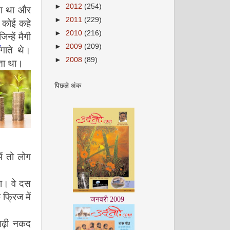
►
2012
(254)
ता था और
►
2011
(229)
 कोई कहे
►
2010
(216)
जिन्हें मैगी
►
2009
(209)
गाते थे।
►
2008
(89)
ोता था।
दिसम्‍बर 2008
पिछले अंक
ें तो लोग
गा। वे दस
जनवरी 2009
फ्रिज में
ाढ़ी नकद