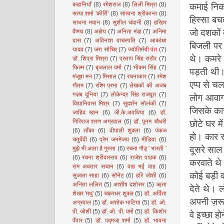
कमाई निक
कहानियाँ
(8)
रमेशराज
(8)
लिली मित्रा
(8)
सत्या शर्मा 'कीर्ति'
(8)
सांत्वना श्रीकान्त
(8)
हिस्सा बच
साधना मदान
(8)
सुशील चंदानी
(8)
हरिहर
जो दशकों
वैष्णव
(8)
अज्ञेय
(7)
अनिता मंडा
(7)
अनिमा
दास
(7)
अविनाश वाचस्पति
(7)
आकांक्षा
बिजली पर 
यादव
(7)
जरा सोचिए
(7)
ज्योतिर्मयी पंत
(7)
थे। कमरे 
डॉ. शिप्रा मिश्रा
(7)
प्रताप सिंह राठौर
(7)
फिल्म
(7)
बृजलाल वर्मा
(7)
भीकम सिंह
(7)
पड़ती थी।
मंजूषा मन
(7)
मिसाल
(7)
रचनाकार
(7)
रमेश
एप्प से चल
गौतम
(7)
रश्मि प्रभा
(7)
लेखकों की अजब
गज़ब दुनिया
(7)
लोकेन्द्र सिंह राजपूत
(7)
लोग आवागम
विद्यानिवास मिश्र
(7)
सुदर्शन सोलंकी
(7)
जिसके का
जाहिद खान
(6)
जी.के.अवधिया
(6)
डॉ.
छोटे घर म
गिरिराज शरण अग्रवाल
(6)
डॉ. पूनम चौधरी
(6)
ताँका
(6)
दीपाली शुक्ला
(6)
पंकज
हो। कार र
चतुर्वेदी
(6)
प्रेम जनमेजय
(6)
मीडिया
(6)
दूसरे साल
मुझे भी आता है गुस्सा
(6)
रचना गौड़ ' भारती '
(6)
रचना श्रीवास्तव
(6)
राजेश पाठक
(6)
करवाते थे
राम अवतार सचान
(6)
वाह भई वाह
(6)
कोई बड़ी व
सुजाता साहा
(6)
सॉनेट
(6)
हरि जोशी
(6)
अनिता ललित
(5)
आशीष दशोत्तर
(5)
ऋता
देते थे। 
शेखर 'मधु'
(5)
चक्रधर शुक्ल
(5)
डॉ. अर्पिता
अपनी ज़रू
अग्रवाल
(5)
डॉ. अशोक भाटिया
(5)
डॉ. ओ.
पी. जोशी
(5)
डॉ. ओ. पी. वर्मा
(5)
डॉ. किशोर
वे इच्छा 
पँवार
(5)
डॉ. पद्मजा शर्मा
(5)
डॉ. भावना