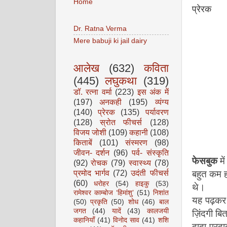
Home
प्रेरक
Dr. Ratna Verma
Mere babuji ki jail dairy
आलेख
(632)
कविता
(445)
लघुकथा
(319)
डॉ. रत्ना वर्मा
(223)
इस अंक में
(197)
अनकही
(195)
व्यंग्य
(140)
प्रेरक
(135)
पर्यावरण
(128)
स्रोत फीचर्स
(128)
विजय जोशी
(109)
कहानी
(108)
किताबें
(101)
संस्मरण
(98)
जीवन- दर्शन
(96)
पर्व- संस्कृति
फेसबुक
मे
(92)
रोचक
(79)
स्वास्थ्य
(78)
बहुत कम हो
प्रमोद भार्गव
(72)
उदंती फीचर्स
(60)
धरोहर
(54)
हाइकु
(53)
थे।
रामेश्वर काम्बोज ‘हिमांशु’
(51)
निशांत
यह पढ़कर 
(50)
प्रकृति
(50)
शोध
(46)
बाल
ज़िंदगी ब
जगत
(44)
यादें
(43)
कालजयी
कहानियाँ
(41)
विनोद साव
(41)
शशि
दादा-परदाद