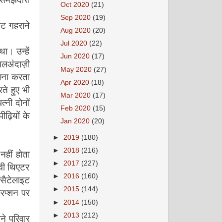
Oct 2020
(21)
Sep 2020
(19)
कट गहराने
Aug 2020
(20)
।
Jul 2020
(22)
ा। उन्हें
Jun 2020
(17)
लअंदाज़ी
May 2020
(27)
ुलना करता
Apr 2020
(18)
ते हुए भी
अक्टूबर 2008
Mar 2020
(17)
पत्नी दोनों
Feb 2020
(15)
ढ़ियों के
Jan 2020
(20)
►
2019
(180)
►
2018
(216)
 नहीं होता
►
2017
(227)
ूवी थिएटर
►
2016
(160)
/सैटेलाइट
नवंबर 2008
►
2015
(144)
्रिप्शन पर
►
2014
(150)
►
2013
(212)
े परिवार