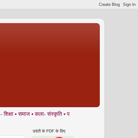
ाज • कला- संस्कृति • पर्यावरण आदि से जुड़े ज्वलंत मुद्दों पर आलेख, और
उदंती के PDF के लिए