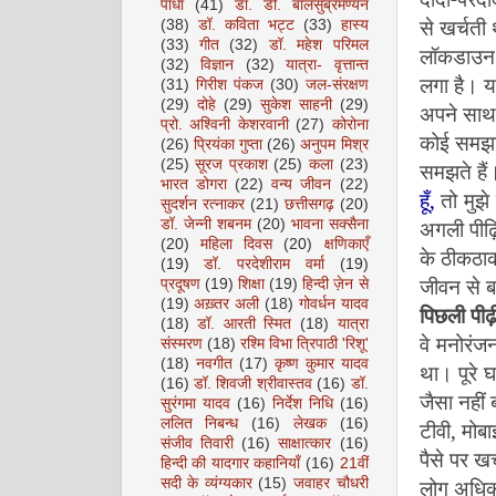
पाधा
(41)
डॉ. डी. बालसुब्रमण्यन
से खर्चती 
(38)
डॉ. कविता भट्ट
(33)
हास्य
(33)
गीत
(32)
डॉ. महेश परिमल
लॉकडाउन क
(32)
विज्ञान
(32)
यात्रा- वृत्तान्त
लगा है। य
(31)
गिरीश पंकज
(30)
जल-संरक्षण
(29)
दोहे
(29)
सुकेश साहनी
(29)
अपने साथ 
प्रो. अश्विनी केशरवानी
(27)
कोरोना
कोई समझाइ
(26)
प्रियंका गुप्ता
(26)
अनुपम मिश्र
(25)
सूरज प्रकाश
(25)
कला
(23)
समझते हैं
भारत डोगरा
(22)
वन्य जीवन
(22)
हूँ,
तो मुझे 
सुदर्शन रत्नाकर
(21)
छत्तीसगढ़
(20)
अगली पीढ़
डॉ. जेन्नी शबनम
(20)
भावना सक्सैना
(20)
महिला दिवस
(20)
क्षणिकाएँ
के ठीकठाक
(19)
डॉ. परदेशीराम वर्मा
(19)
जीवन से 
प्रदूषण
(19)
शिक्षा
(19)
हिन्दी ज़ेन से
(19)
अख़्तर अली
(18)
गोवर्धन यादव
पिछली पीढ़
(18)
डॉ. आरती स्मित
(18)
यात्रा
वे मनोरंज
संस्मरण
(18)
रश्मि विभा त्रिपाठी 'रिशू'
(18)
नवगीत
(17)
कृष्ण कुमार यादव
था। पूरे 
(16)
डॉ. शिवजी श्रीवास्तव
(16)
डॉ.
जैसा नहीं
सुरंगमा यादव
(16)
निर्देश निधि
(16)
ललित निबन्ध
(16)
लेखक
(16)
टीवी
,
मोब
संजीव तिवारी
(16)
साक्षात्कार
(16)
पैसे पर खर
हिन्दी की यादगार कहानियाँ
(16)
21वीं
लोग अधिकत
सदी के व्यंग्यकार
(15)
जवाहर चौधरी