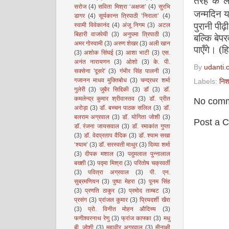
तरह के ल
सरोज
(4)
सविता मिश्रा ‘अक्षजा’
(4)
सुरभि
जन्मदिन या
डागर
(4)
सूर्यकान्त त्रिपाठी ‘निराला’
(4)
पुरानी पीढ
स्वामी विवेकानंद
(4)
अंजू निगम
(3)
अटल
बिहारी वाजपेयी
(3)
अनुपमा त्रिपाठी
(3)
बल्कि बेप
अमर गोस्वामी
(3)
अरुण शेखर
(3)
अली खान
पाएँगे। (हि
(3)
अशोक सिंघई
(3)
आशा भाटी
(3)
एस.
अनंत नारायणन
(3)
ओशो
(3)
के. पी.
By
udanti.
सक्सेना 'दूसरे'
(3)
गंभीर सिंह पालनी
(3)
गजानन माधव मुक्तिबोध
(3)
चन्द्रधर शर्मा
Labels:
निश
गुलेरी
(3)
जुबैर सिद्दिकी
(3)
डॉ
(3)
डॉ.
कमलेन्द्र कुमार श्रीवास्तव
(3)
डॉ. प्रीत
No comm
अरोड़ा
(3)
डॉ. बच्चन पाठक सलिल
(3)
डॉ.
बलराम अग्रवाल
(3)
डॉ. योगिता जोशी
(3)
Post a 
डॉ. रंजना जायसवाल
(3)
डॉ. रमाकांत गुप्ता
(3)
डॉ. वेदप्रताप वैदिक
(3)
डॉ. श्याम सखा
‘श्याम’
(3)
डॉ. सरस्वती माथुर
(3)
दिव्या शर्मा
(3)
दीपक मशाल
(3)
पदुमलाल पुन्नालाल
बख्शी
(3)
पद्मा मिश्रा
(3)
परितोष चक्रवर्ती
(3)
पवित्रा अग्रवाल
(3)
पी. एन.
सुब्रमणियन
(3)
पुष्पा मेहरा
(3)
पूनम सिंह
(3)
प्रणति ठाकुर
(3)
प्रमोद ताम्बट
(3)
प्रसंग
(3)
प्रांजल कुमार
(3)
प्रियदर्शी खैरा
(3)
प्रो. विनीत मोहन औदिच्य
(3)
फणीश्वरनाथ रेणु
(3)
फ्रांज काफ्का
(3)
मधु
बी. जोशी
(3)
महावीर अग्रवाल
(3)
मीनाक्षी