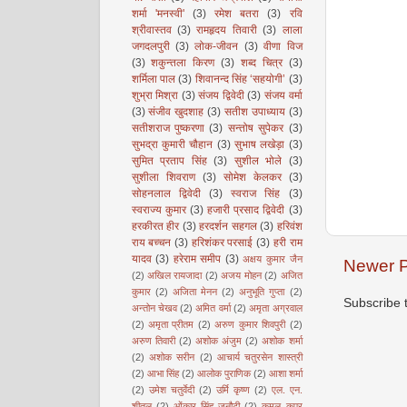
शर्मा 'मनस्वी'
(3)
रमेश बतरा
(3)
रवि
श्रीवास्तव
(3)
रामहृदय तिवारी
(3)
लाला
जगदलपुरी
(3)
लोक-जीवन
(3)
वीणा विज
(3)
शकुन्तला किरण
(3)
शब्द चित्र
(3)
शर्मिला पाल
(3)
शिवानन्द सिंह ‘सहयोगी’
(3)
शुभ्रा मिश्रा
(3)
संजय द्विवेदी
(3)
संजय वर्मा
(3)
संजीव खुदशाह
(3)
सतीश उपाध्याय
(3)
सतीशराज पुष्करणा
(3)
सन्तोष सुपेकर
(3)
सुभद्रा कुमारी चौहान
(3)
सुभाष लखेड़ा
(3)
सुमित प्रताप सिंह
(3)
सुशील भोले
(3)
सुशीला शिवराण
(3)
सोमेश केलकर
(3)
सोहनलाल द्विवेदी
(3)
स्वराज सिंह
(3)
स्वराज्य कुमार
(3)
हजारी प्रसाद द्विवेदी
(3)
हरकीरत हीर
(3)
हरदर्शन सहगल
(3)
हरिवंश
राय बच्चन
(3)
हरिशंकर परसाई
(3)
हरी राम
यादव
(3)
हरेराम समीप
(3)
अक्षय कुमार जैन
Newer P
(2)
अखिल रायजादा
(2)
अजय मोहन
(2)
अजित
कुमार
(2)
अजिता मेनन
(2)
अनुभूति गुप्ता
(2)
Subscribe 
अन्तोन चेखव
(2)
अमित वर्मा
(2)
अमृता अग्रवाल
(2)
अमृता प्रीतम
(2)
अरुण कुमार शिवपुरी
(2)
अरुण तिवारी
(2)
अशोक अंजुम
(2)
अशोक शर्मा
(2)
अशोक सरीन
(2)
आचार्य चतुरसेन शास्त्री
(2)
आभा सिंह
(2)
आलोक पुराणिक
(2)
आशा शर्मा
(2)
उमेश चतुर्वेदी
(2)
उर्मि कृष्ण
(2)
एल. एन.
शीतल
(2)
ओंकार सिंह जनौटी
(2)
कमल कपूर