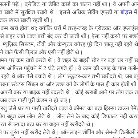
ालनी पड़े। क्रेडिट या डेबिट कार्ड का चलन नहीं था। वे अपनी 
त खाते में सुरक्षित रखते थे। इससे अधिक सेविंग एफडी या
बां
ड्स
मे
 तक ब्याज खाती रहती थी।
कम खर्च होता था
;
क्योंकि घरों में तरह-तरह के प्रोडक्ट और एप्लाएंस 
से बाहर जाते वक्त बत्ती बंद कर दी जाती थी। ऐसा नहीं करने पर बच्च
 म्यूज़िक सिस्टम
,
टीवी और कंप्यूटर वगैरह पूरे दिन चालू नहीं रहते थे
ने वाले फैंसी फ्रिज और एसी नहीं होते थे।
न पर कम खर्च करते थे। वे शहर के बाहरी छोर पर बड़ा घर नहीं ख
रण ऑफिस पहुँचने में
2
घंटे लगते हों। वे काम की जगह के पास गली-मो
ें रहते थे और पैसे बचाते थे। लोग स्कूटर-कार तभी खरीदते थे
,
जब बहु
खना स्टेटस सिंबल था और उच्च वर्ग के लोगों के पास ही कार होती थ
 अपनी कार या बाइक नहीं बदलते थे। कोई खराबी आने पर लोग तक त
 जब तक गाड़ी पूरी कंडम न हो जाए।
स्तु जैसे घर या गाड़ी खरीदते वक्त वे कीमत का बड़ा हिस्सा डाउन पेमें
लोग बहुत कम लोन लेते थे। लोन लेने के बाद कोई डिफाल्ट नहीं कर
रत से ज्यादा बड़ा घर या वाहन नहीं खरीदते थे।
होने पर तुरंत नहीं खरीद लेते थे। ऑनलाइन शॉपिंग और सेम-डे डिलीवरी 