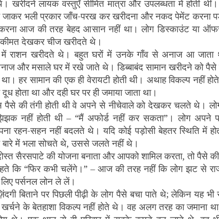
 थे। खरीदने लायक वस्तुएँ सीमित मात्रा और उपलब्धता में होती थीं।
 जाकर भली प्रकार जाँच-परख कर खरीदना और नकद पेमेंट करना प
च करना आज की तरह बेहद आसान नहीं था। लोग डिस्काउंट या ऑ
ि कीमत देखकर चीज खरीदते थे।
ें राशन खरीदते थे। बहुत घरों में उनके गाँव से अनाज आ जाता 
 अनाज और मसाले घर में रखे जाते थे। डिब्बाबंद सामान खरीदने को पैसे क
 था। हर सामान की एक ही वेरायटी होती थी। अथाह विकल्प नहीं होत
 दूध होता था और दही घर पर ही जमाया जाता था।
 पैसे की तंगी होती थी वे अपने से नीचेवाले को देखकर चलते थे। लो
 झिझक नहीं होती थी
–
“
मैं अफोर्ड नहीं कर सकता
”
। लोग अपने प
ा रहन-सहन नहीं बदलते थे। यदि कोई पड़ोसी बेहतर स्थिति में हो
ारे में भला सोचते थे
,
उससे जलते नहीं थे।
दोस्त सैरसपाटे की योजना बनाता और आपको शामिल करता
,
तो पैसे की
हते कि
“
फिर कभी चलेंगे।
” –
आज की तरह नहीं कि लोग झट से राजी
िए पर्सनल लोन ले लें।
ंदगी बिताने पर पिछली पीढ़ी के लोग पैसे बचा पाते थे
;
लेकिन यह भी 
खर्चने के बेतहाशा विकल्प नहीं होते थे। वह अलग तरह का जमाना था