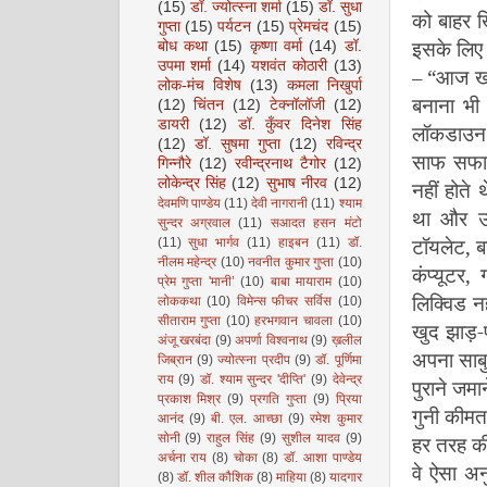
(15)
डॉ. ज्योत्स्ना शर्मा
(15)
डॉ. सुधा
को बाहर 
गुप्ता
(15)
पर्यटन
(15)
प्रेमचंद
(15)
इसके लिए
बोध कथा
(15)
कृष्णा वर्मा
(14)
डॉ.
उपमा शर्मा
(14)
यशवंत कोठारी
(13)
–
“
आज खा
लोक-मंच विशेष
(13)
कमला निखुर्पा
बनाना भी
(12)
चिंतन
(12)
टेक्नॉलॉजी
(12)
डायरी
(12)
डॉ. कुँवर दिनेश सिंह
लॉकडाउन से
(12)
डॉ. सुषमा गुप्ता
(12)
रविन्द्र
साफ सफाई
गिन्नौरे
(12)
रवीन्द्रनाथ टैगोर
(12)
लोकेन्द्र सिंह
(12)
सुभाष नीरव
(12)
नहीं होते
देवमणि पाण्डेय
(11)
देवी नागरानी
(11)
श्याम
था और उ
सुन्दर अग्रवाल
(11)
सआदत हसन मंटो
टॉयलेट
,
ब
(11)
सुधा भार्गव
(11)
हाइबन
(11)
डॉ.
नीलम महेन्द्र
(10)
नवनीत कुमार गुप्ता
(10)
कंप्यूटर
,
प्रेम गुप्ता 'मानी’
(10)
बाबा मायाराम
(10)
लिक्विड न
लोककथा
(10)
विमेन्स फीचर सर्विस
(10)
सीताराम गुप्ता
(10)
हरभगवान चावला
(10)
खुद झाड़-
अंजू खरबंदा
(9)
अपर्णा विश्वनाथ
(9)
ख़लील
अपना साबु
जिब्रान
(9)
ज्योत्स्ना प्रदीप
(9)
डॉ. पूर्णिमा
राय
(9)
डॉ. श्याम सुन्दर 'दीप्ति'
(9)
देवेन्द्र
पुराने जमा
प्रकाश मिश्र
(9)
प्रगति गुप्ता
(9)
प्रिया
गुनी कीमत 
आनंद
(9)
बी. एल. आच्छा
(9)
रमेश कुमार
सोनी
(9)
राहुल सिंह
(9)
सुशील यादव
(9)
हर तरह की
अर्चना राय
(8)
चोका
(8)
डॉ. आशा पाण्डेय
वे ऐसा अन
(8)
डॉ. शील कौशिक
(8)
माहिया
(8)
यादगार