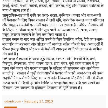
टेंगना, मोहराली, सिंगार, पढिऩा, भुंडी, सांवल, बोलिया या लपची, रुखचग्घा,
केवई, मोंगरी, पथर्री, चंदैनी, कटही, भेर्री, कतला, रोहू और मिरकल मछलियों के
नाम भी सहज आते हैं।
सामुदायिक-सहकारी कृषि का क्षेत्र- बरछा, कुसियार (गन्ना) और साग-सब्जी
की पैदावार के लिए नियत तालाब से लगी भूमि, पारंपरिक फसल चक्र परिवर्तन
और समृद्ध-स्वावलंबी ग्राम की पहचान माना जा सकता है। बंधिया में आबपाशी
के लिए पानी रोका जाता है और सूख जाने पर उसका उपयोग चना, अलसी,
मसूर, करायर उपजाने के लिए कर लिया जाता है।
तालाब स्नान के बाद जल अर्पित करने के लिए शिवलिंग, मंदिर, देवी का स्थान-
माताचौंरा या महामाया और शीतला की मान्यता सहित नीम के पेड़, अन्य वृक्षों में
पीपल (घंटहा पीपर) और आम के पेड़ों की अमरइया आदि भी तालाब के अभिन्न
अंग होते हैं।
छत्तीसगढ़ में तालाब के साथ जुड़े मिथक, मान्यता और किस्सों में झिथरी,
मिरचुक, तिरसाला, डोंगा, पारस-पत्थर, हंडा-गंगार, पूरी बरात तालाब में डूब
जाना जैसे पात्र और प्रसंग तालाब के चरित्र को रहस्यमय और अलौकिक
बनाती है। तालाब से जुड़ी दंतकथाओं में पत्थर की पचरी, मामा-भांजा की कथा,
राहगीरों के उपयोग के लिए तालाब से बर्तन निकलना और भैंसे के सींग में चीला
अटक जाने से किसी प्राचीन निर्मित या प्राकृतिक तालाब के पता लगने का
विश्वास, जन-सामान्य के इतिहास-जिज्ञासा की पूर्ति करता है।
udanti.com
-
February 17, 2010