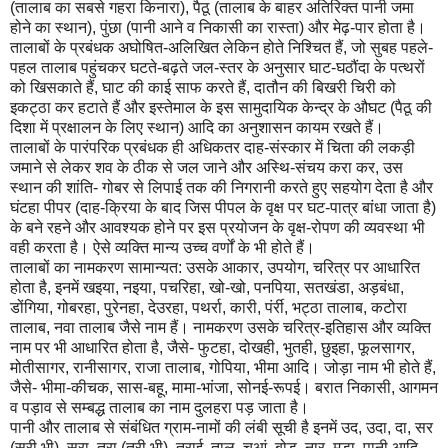
(तालाब का सबसे गहरा किनारा), पैठू (तालाब के बाहर अतिरिक्त पानी जमा
होने का स्थान), पुंछा (पानी आने व निकासी का रास्ता) और मेढ़-पार होता है।
तालाबों के प्रबंधक अघोषित-अलिखित लेकिन होते निश्चित हैं, जो सुबह पहले-
पहल तालाब पहुंचकर घटते-बढ़ते जल-स्तर के अनुसार घाट-घठौंदा के पत्थरों
को खिसकाते हैं, घाट की काई साफ करते हैं, दातौन की बिखरी चिरी को
इकट्ठा कर हटाते हैं और इस्तेमाल के इस सामुदायिक केन्द्र के औघट (पैठू की
दिशा में प्रक्षालन के लिए स्थान) आदि का अनुशासन कायम रखते हैं।
तालाबों के पारंपरिक प्रबंधक ही अधिकतर दाह-संस्कार में चिता की लकड़ी
जमाने से लेकर शव के ठीक से जल जाने और अस्थि-संचय करा कर, उस
स्थान की शांति- गोबर से लिपाई तक की निगरानी करते हुए सहयोग देता है और
घंटहा पीपर (दाह-क्रिया के बाद जिस पीपल के वृक्ष पर घट-पात्र बांधा जाता है)
के बने रहने और आवश्यक होने पर इस प्रयोजन के वृक्ष-रोपण की व्यवस्था भी
वही करता है। ऐसे व्यक्ति मान्य उच्च वर्णों के भी होते हैं।
तालाबों का नामकरण सामान्यत: उसके आकार, उपयोग, चरित्र पर आधारित
होता है, इनमें खइया, नइया, पचरिहा, खो-खो, पनपिया, सतखंडा, अड़बंधा,
डोंगिया, गोबरहा, पुरेनहा, देउरहा, पथर्रा, कारी, पंर्री, भट्ठा तालाब, कटोरा
तालाब, नवा तालाब जैसे नाम हैं। नामकरण उसके चरित्र-इतिहास और व्यक्ति
नाम पर भी आधारित होता है, जैसे- फुटहा, दोखही, भुतही, छुइहा, फूलसागर,
मोतीसागर, रानीसागर, राजा तालाब, गोपिया, भीमा आदि। जोड़ा नाम भी होते हैं,
जैसे- भीमा-कीचक, सास-बहू, मामा-भांजा, सोनई-रूपई। बरात निकासी, आगमन
व पड़ाव से सम्बद्ध तालाब का नाम दुलहरा पड़ जाता है।
पानी और तालाब से संबंधित ग्राम-नामों की लंबी सूची है इनमें उद, उदा, दा, सर
(सरी भी), सरा, तरा (तरी भी), तराई, ताल, चुआं, बोड़, नार, मुड़ा, पानी आदि