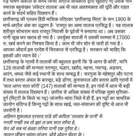
पड़े भीषण अकाल के समय किसी अंग्रेज अधिकारी द्वारा खुदवाए गए उसके नाम
स्मारक बहुसंखय 'लंकेटर तालाब' अब भी जल आवश्यकता की पूर्ति और राहत
कार्य के संदर्भ सहित विद्यमान हैं।
छत्तीसगढ़ की प्रथम हिंदी मासिक पत्रिका 'छत्तीसगढ़ मित्र' के सन 1900 के
मार्च-अप्रैल अंक का उद्धरण है- 'रायपुर का आमा तालाब प्रसिद्ध है। यह तालाब
श्रीयुत सोभाराम साव रायपुर निवासी के पूर्वजों ने बनवाया था। अब उसका
पानी सूख कर खराब हो गया है। उपर्युक्त सावजी ने उसकी मरम्मत में 17000
रु. खर्च करने का निश्चय किया है। काम भी जोर शोर से जारी हो गया है।
आपका औदार्य इस प्रदेश में चिरकाल से प्रसिद्ध है। सरकार को चाहिए कि
इसकी ओर ध्यान देवे।'
छत्तीसगढ़ के ग्रामों में तालाबों की बहुलता इतनी कि 'छै आगर छै कोरी', यानि
126 तालाबों की मान्यता रतनपुर, मल्हार, खरौद, महन्त, नवागढ़, अड़भार,
आरंग, धमधा जैसे कई स्थानों के साथ सम्बद्ध है। सरगुजा के महेशपुर और पटना
में तथा बस्तर अंचल के बारसूर, बड़े डोंगर, कुरुसपाल और बस्तर आदि ग्रामों में
'सात आगर सात कोरी' (147) तालाबों की मान्यता है, इन गांवों में आज भी बड़ी
संख्या में तालाब विद्यमान हैं। छत्तीस से अधिक संख्या में परिखा युक्त मृत्तिका-
दुर्ग (मिट्टी के किले या गढ़) जांजगीर-चांपा जिले में ही हैं, इन गढ़ों का सामरिक
उपयोग संदिग्ध है किन्तु गढ़ों के साथ खाई, जल-संसाधन की दृष्टि से आज भी
उपयोगी है।
अहिमन शुकलाल प्रसाद पांडे की कविता 'तल्लाव के पानी' में-
गनती गनही तब तो इहां ल छय सात तरैया हे,
फेर ओ सब मां बंधवा तरिया पानी एक पुरैया हे।
न्हावन छींचन भइंसा-मांजन, धोये ओढऩ चेंदरा के।