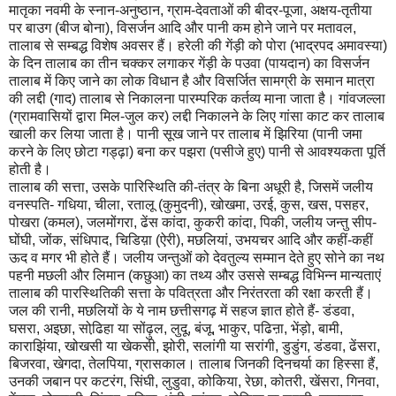
मातृका नवमी के स्नान-अनुष्ठान, ग्राम-देवताओं की बीदर-पूजा, अक्षय-तृतीया
पर बाउग (बीज बोना), विसर्जन आदि और पानी कम होने जाने पर मतावल,
तालाब से सम्बद्ध विशेष अवसर हैं। हरेली की गेंड़ी को पोरा (भाद्रपद अमावस्या)
के दिन तालाब का तीन चक्कर लगाकर गेंड़ी के पउवा (पायदान) का विसर्जन
तालाब में किए जाने का लोक विधान है और विसर्जित सामग्री के समान मात्रा
की लद्दी (गाद) तालाब से निकालना पारम्परिक कर्तव्य माना जाता है। गांवजल्ला
(ग्रामवासियों द्वारा मिल-जुल कर) लद्दी निकालने के लिए गांसा काट कर तालाब
खाली कर लिया जाता है। पानी सूख जाने पर तालाब में झिरिया (पानी जमा
करने के लिए छोटा गड्ढ़ा) बना कर पझरा (पसीजे हुए) पानी से आवश्यकता पूर्ति
होती है।
तालाब की सत्ता, उसके पारिस्थिति की-तंत्र के बिना अधूरी है, जिसमें जलीय
वनस्पति- गधिया, चीला, रतालू (कुमुदनी), खोखमा, उरई, कुस, खस, पसहर,
पोखरा (कमल), जलमोंगरा, ढेंस कांदा, कुकरी कांदा, पिकी, जलीय जन्तु सीप-
घोंघी, जोंक, संधिपाद, चिडिय़ा (ऐरी), मछलियां, उभयचर आदि और कहीं-कहीं
ऊद व मगर भी होते हैं। जलीय जन्तुओं को देवतुल्य सम्मान देते हुए सोने का नथ
पहनी मछली और लिमान (कछुआ) का तथ्य और उससे सम्बद्ध विभिन्न मान्यताएं
तालाब की पारस्थितिकी सत्ता के पवित्रता और निरंतरता की रक्षा करती हैं।
जल की रानी, मछलियों के ये नाम छत्तीसगढ़ में सहज ज्ञात होते हैं- डंडवा,
घसरा, अइछा, सोढि़हा या सोंढ़ुल, लुदू, बंजू, भाकुर, पढिऩा, भेंड़ो, बामी,
काराझिंया, खोखसी या खेकसी, झोरी, सलांगी या सरांगी, डुडुंग, डंडवा, ढेंसरा,
बिजरवा, खेगदा, तेलपिया, ग्रासकाल। तालाब जिनकी दिनचर्या का हिस्सा हैं,
उनकी जबान पर कटरंग, सिंघी, लुडुवा, कोकिया, रेछा, कोतरी, खेंसरा, गिनवा,