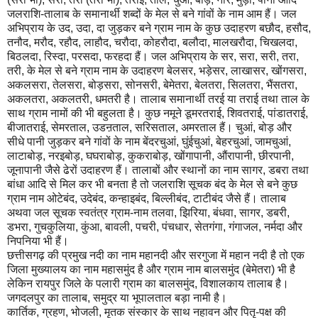
जलराशि-तालाब के समानार्थी शब्दों के मेल से बने गांवों के नाम आम हैं। जल
अभिप्राय के उद, उदा, दा जुड़कर बने ग्राम नाम के कुछ उदाहरण बछौद, हसौद,
तनौद, मरौद, रहौद, लाहौद, चरौदा, कोहरौदा, बलौदा, मालखरौदा, चिखलदा,
बिठलदा, रिस्दा, परसदा, फरहदा हैं। जल अभिप्राय के सर, सरा, सरी, तरा,
तरी, के मेल से बने ग्राम नाम के उदाहरण बेलसर, भड़ेसर, लाखासर, खोंगसरा,
अकलसरा, तेलसरा, बोड़सरा, सोनसरी, बेमेतरा, बेलतरा, सिलतरा, भैंसतरा,
अकलतरा, अकलतरी, धमतरी है। तालाब समानार्थी तरई या तराई तथा ताल के
साथ ग्राम नामों की भी बहुलता है। कुछ नमूने डूमरतराई, शिवतराई, पांडातराई,
बीजातराई, सेमरताल, उडऩताल, सरिसताल, अमरताल हैं। चुआं, बोड़ और
सीधे पानी जुड़कर बने गांवों के नाम बेंदरचुआं, घुंईचुआं, बेहरचुआं, जामचुआं,
लाटाबोड़, नरइबोड़, घघराबोड़, कुकराबोड़, खोंगापानी, औंरापानी, छीरपानी,
जूनापानी जैसे ढेरों उदाहरण हैं। तालाबों और स्थानों का नाम सागर, डबरा तथा
बांधा आदि से मिल कर भी बनता है तो जलराशि सूचक बंद के मेल से बने कुछ
ग्राम नाम ओटेबंद, उदेबंद, कन्हाइबंद, बिल्लीबंद, टाटीबंद जैसे हैं। तालाब
अथवा जल सूचक स्वतंत्र ग्राम-नाम तलवा, झिरिया, बंधवा, सागर, डबरी,
डभरा, गुचकुलिया, कुंआ, बावली, पचरी, पंचधार, सेतगंगा, गंगाजल, नर्मदा और
निपनिया भी हैं।
छत्तीसगढ़ की प्रमुख नदी का नाम महानदी और सरगुजा में महान नदी है तो एक
जिला मुख्यालय का नाम महासमुंद है और ग्राम नाम बालसमुंद (बेमेतरा) भी है
लेकिन रायपुर जिले के पलारी ग्राम का बालसमुंद, विशालकाय तालाब है।
जगदलपुर का तालाब, समुद्र या भूपालताल बड़ा नामी है।
कार्तिक, ग्रहण, भोजली, मृतक संस्कार के साथ नहावन और पितृ-पक्ष की