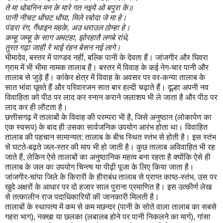
ते मा धोबनिन मन के मारे गत नइये ओ बपुरा के॥
पानी नीचट धोंघट धोंघा, मिले रबोदा जे मा हे।
पंडरा रंग, गैंधाइन महके, अउ धराउल ठोम्हा हे।
कम्हू जम्हू के साग अमटहा, झोरहातै लगबे रांधे,
तुरत गढ़ा जाही रे भाई रंहन बेसन नई लागे।
भीमादेव, बस्तर में पाण्डव नहीं, बल्कि पानी के देवता हैं। जांजगीर और घिवरा
ग्राम में भी भीमा नामक तालाब हैं। बस्तर में विवाह के कई नेग-चार पानी और
तालाब से जुड़े हैं। कांकेर क्षेत्र में विवाह के अवसर पर वर-कन्या तालाब के
सात भांवा घूमते हैं और परिवारजन सात बार हल्दी चढ़ाते हैं। दूल्हा अपनी नव
विवाहिता को पीठ पर लाद कर स्नान कराने जलाशय भी ले जाता है और पीठ पर
लाद कर ही लौटता है।
छत्तीसगढ़ में तालाबों के विवाह की परम्परा भी है, जिसे अनुष्ठान (लोकार्पण का
एक स्वरूप) के बाद ही उसका सार्वजनिक उपयोग आरंभ होता था। विवाहित
तालाब की पहचान सामान्यत: तालाब के बीच स्थित स्तंभ से होती है। इस स्तंभ
से घटते-बढ़ते जल-स्तर की माप भी हो जाती है। कुछ तालाब अविवाहित भी रह
जाते हैं, लेकिन ऐसे तालाबों का अनुष्ठानिक महत्व बना रहता है क्योंकि ऐसे ही
तालाब के जल का उपयोग चिन्त्य या पीढ़ी पूजा के लिए किया जाता है।
जांजगीर-चांपा जिले के किरारी के हीराबंध तालाब से प्राप्त काष्ठ-स्तंभ, उस पर
खुदे अक्षरों के आधार पर दो हजार साल पुराना प्रमाणित है। इस उत्कीर्ण लेख
से तत्कालीन राज पदाधिकारियों की जानकारी मिलती है।
तालाबों के स्थापत्य में कम से कम मछन्दर (पानी के सोते वाला तालाब का सबसे
गहरा भाग), नक्खा या छलका (लबालब होने पर पानी निकलने का मार्ग), गांसा