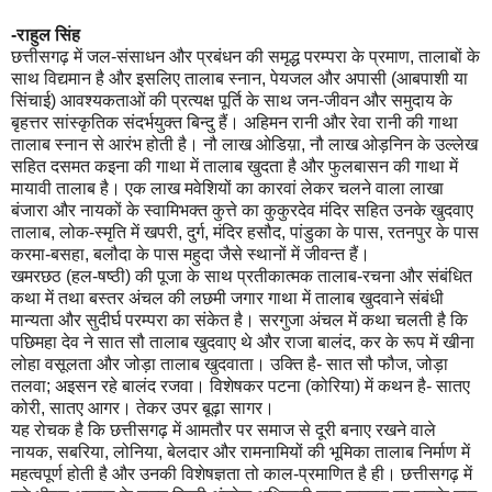
-राहुल सिंह
छत्तीसगढ़ में जल-संसाधन और प्रबंधन की समृद्ध परम्परा के प्रमाण, तालाबों के
साथ विद्यमान है और इसलिए तालाब स्नान, पेयजल और अपासी (आबपाशी या
सिंचाई) आवश्यकताओं की प्रत्यक्ष पूर्ति के साथ जन-जीवन और समुदाय के
बृहत्तर सांस्कृतिक संदर्भयुक्त बिन्दु हैं। अहिमन रानी और रेवा रानी की गाथा
तालाब स्नान से आरंभ होती है। नौ लाख ओडिय़ा, नौ लाख ओड़निन के उल्लेख
सहित दसमत कइना की गाथा में तालाब खुदता है और फुलबासन की गाथा में
मायावी तालाब है। एक लाख मवेशियों का कारवां लेकर चलने वाला लाखा
बंजारा और नायकों के स्वामिभक्त कुत्ते का कुकुरदेव मंदिर सहित उनके खुदवाए
तालाब, लोक-स्मृति में खपरी, दुर्ग, मंदिर हसौद, पांडुका के पास, रतनपुर के पास
करमा-बसहा, बलौदा के पास महुदा जैसे स्थानों में जीवन्त हैं।
खमरछठ (हल-षष्ठी) की पूजा के साथ प्रतीकात्मक तालाब-रचना और संबंधित
कथा में तथा बस्तर अंचल की लछमी जगार गाथा में तालाब खुदवाने संबंधी
मान्यता और सुदीर्घ परम्परा का संकेत है। सरगुजा अंचल में कथा चलती है कि
पछिमहा देव ने सात सौ तालाब खुदवाए थे और राजा बालंद, कर के रूप में खीना
लोहा वसूलता और जोड़ा तालाब खुदवाता। उक्ति है- सात सौ फौज, जोड़ा
तलवा; अइसन रहे बालंद रजवा। विशेषकर पटना (कोरिया) में कथन है- सातए
कोरी, सातए आगर। तेकर उपर बूढ़ा सागर।
यह रोचक है कि छत्तीसगढ़ में आमतौर पर समाज से दूरी बनाए रखने वाले
नायक, सबरिया, लोनिया, बेलदार और रामनामियों की भूमिका तालाब निर्माण में
महत्वपूर्ण होती है और उनकी विशेषज्ञता तो काल-प्रमाणित है ही। छत्तीसगढ़ में