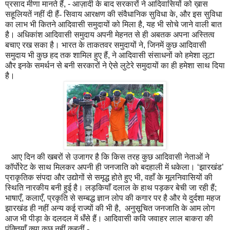
प्रसाद मीणा मानते हैं
, -
आज़ादी के बाद सरकारों ने आदिवासियों को ख़ास
सहूलियतें नहीं दी हैं- सिवाय आरक्षण की संवैधानिक सुविधा के
,
और इस सुविधा
का लाभ भी कितने आदिवासी समुदायों को मिला है
,
यह भी सोचे जाने वाली बात
है। अधिकांश आदिवासी समुदाय अपनी मेहनत से ही अबतक अपना अस्तित्व
बचाए रख सका है। भारत के ताकतवर समुदायों ने
,
जिनमें कुछ आदिवासी
समुदाय भी कुछ हद तक शामिल हुए हैं
,
ने आदिवासी संसाधनों को हमेशा लूटा
और इनके समर्थन से बनी सरकारों ने ऐसे लुटेरे समुदायों का ही हमेशा साथ दिया
है।
आए दिन की खबरों से उजागर है कि किस तरह कुछ आदिवासी नेताओं ने
कॉर्पोरेट के साथ मिलकर अपनी ही जनजाति को बदहाली में धकेला।
‘
झारखंड
’
प्राकृतिक संपदा और उद्योगों से समृद्ध होते हुए भी
,
वहाँ के मूलनिवासियों की
स्थिति नारकीय बनी हुई है। लड़कियाँ दलाल के हाथ पड़कर बेची जा रही हैं
;
भाषाएँ
,
कलाएँ
,
प्रकृति से स
म्ब
द्ध ज्ञान लोप की कगार पर है और ये दुर्दशा महज
झारखंड ही नहीं अन्य कई राज्यों की भी है
,
अनुसूचित जनजाति के आम लोग
आज भी पीड़ा के दलदल में धँसे हैं। आदिवासी कवि जवाहर लाल बाकरा की
पंक्तियाँ क्या कुछ नहीं कहतीं -