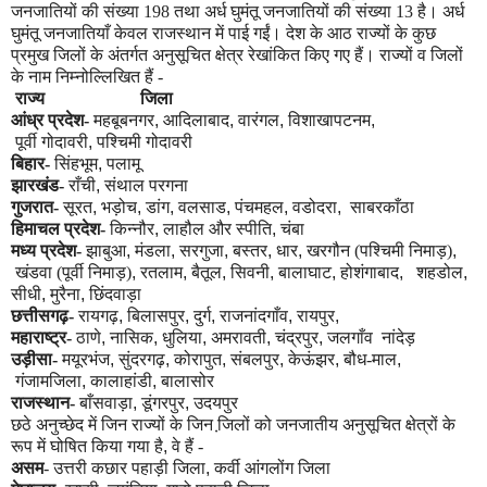
जनजातियों की संख्या 198 तथा अर्ध घुमंतू जनजातियों की संख्या 13 है। अर्ध
घुमंतू जनजातियाँ केवल राजस्थान में पाई गईं। देश के आठ राज्यों के कुछ
प्रमुख जिलों के अंतर्गत अनुसूचित क्षेत्र रेखांकित किए गए हैं। राज्यों व जिलों
के नाम निम्नोल्लिखित हैं -
राज्य
जिला
आंध्र प्रदेश-
महबूबनगर
,
आदिलाबाद
,
वारंगल
,
विशाखापटनम
,
पूर्वी
गोदावरी
,
पश्चिमी गोदावरी
बिहार-
सिंहभूम
,
पलामू
झारखंड-
राँ
ची
,
संथाल परगना
गुजरात-
सूरत
,
भड़ोच
,
डांग
,
वलसाड
,
पंचमहल
,
वडोदरा
,
साबरकाँठा
हिमाचल प्रदेश-
किन्नौर
,
लाहौल और स्पीति
,
चंबा
मध्य प्रदेश-
झाबुआ
,
मंडला
,
सरगुजा
,
बस्तर
,
धार
,
खरगौन
(पश्चिमी निमाड़)
,
खंडवा (पूर्वी निमाड़)
,
रतलाम
,
बैतूल
,
सिवनी
,
बालाघाट
,
होशंगाबाद
,
शहडोल
,
सीधी
,
मुरैना
,
छिंदवाड़ा
छत्तीसगढ़-
रायगढ़
,
बिलासपुर
,
दुर्ग
,
राजनांदगाँव
,
रायपुर
,
महाराष्ट्र-
ठाणे
,
नासिक
,
धुलिया
,
अमरावती
,
चंद्रपुर
,
जलगाँव नांदेड़
उड़ीसा-
मयूरभंज
,
सुंदरगढ़
,
कोरापुत
,
संबलपुर
,
केऊंझर
,
बौध-माल
,
गंजामजिला
,
कालाहांडी
,
बालासोर
राजस्थान-
बाँसवाड़ा
,
डूंगरपुर
,
उदयपुर
छठे अनुच्छेद में जिन राज्यों के जिन जि़लों को जनजातीय अनुसूचित क्षेत्रों के
रूप में घोषित किया गया है
,
वे हैं -
असम
- उत्तरी कछार पहाड़ी जिला
,
कर्वी आंगलोंग जिला