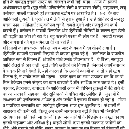
होने के बावज़ूद इन्होंने राष्ट्र का विखंडन कभी नहीं चाहा। आज भी इनकी
अर्थव्यवस्था कृषि (झूम खेती/ परिवर्तनीय खेती व साधारण खेती)
,
पशुपालन
,
लघु
वनोपज
,
मछली पकडऩे एवं हथकरघा उद्योग पर आधारित है। 1981 के बाद
आदिवासी कृषकों के प्रतिशत में तेजी से ह्रास हुआ है। उन्हें खेतिहर से मजदूर
बनना पड़ा। महिलाएँ लघु वनोपज चुनने
,
कपड़े बुनने और मज़दूरी का कार्य
करती हैं। वर्तमान में आबादी विस्फोट और पूँजीवादी नीतियों के कारण झूम खेती
की पद्धति का लोप हो रहा है। बहु फसली प्रथा भी लोप पर है। नकदी फसल
और बागवानी को प्राथमिकता दी जा रही है।
महिलाओं का हथकरघा कौशल अब बाजार के दबाव में दम तोडऩे लगा है।
पूँजीपति व्यापारी प्रवासी स्त्रियों से कपड़ा बुनवा रहे हैं। कर्नाटक के राजगोंड
आर्थिक रूप से विपन्न हैं
,
औषधीय पौधे उनके जीवनाधार हैं। वे विंध्य
,
सतपुड़ा
आदि क्षेत्रों से अब जड़ी- बूटी / पौधे खरीदने को विवश हैं
,
जिनकी दवाएँ बनाकर
वे सड़क किनारे बेचते हैं
,
यही कारण है कि उनकी दवाओं का न तो सही मूल्य
मिलता है
,
न उनके ज्ञान को महत्ता। इनके ज्ञान का लाभ उठाकर वन विभाग से
मिले ठेकेदार इनसे संग्रह का काम करवाते हैं और आर्थिक लाभ उठाते है। इसी
प्रकार
,
हैदराबाद
,
कर्नाटक के आदिवासी आज भी विभिन्न टुकड़ों में
बँ
टे होने के
कारण सरकारी सहायता और सुविधाओं से वंचित और उपेक्षित हैं। मुंडाओं में
साक्षरता की प्रतिशतता अधिक है और उ
राँ
वों में इसका विकास हो रहा है। मीणा
व पहाडिय़ा जनजाति का शौर्यपूर्ण इतिहास आज धूल-धूसरित है। संथालों में
साक्षरता की कमी रही
,
कि
न्तु
अब उनमें जागरूकता बढ़ी है फिर भी स्थितियाँ
संतोषजनक नहीं कही जा सकतीं। इन जनजातियों के पिछड़ेपन का मूल कारण
इनकी सहजता और अशिक्षा है। बाहरी लोगों द्वारा इनकी उपजाऊ जमीनों को
धीरे -धीरे हड़पने की नीति
,
राज्य- सम्पदा के नाम पर वन विभाग एवं ठेकेदारों की