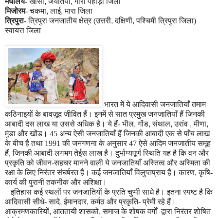
मेघालय-
खासी
,
जयंतिया
,
गारो पहाड़ी जिला
मिजोरम-
चकमा
,
लाई
,
मारा जिला
त्रिपुरा-
त्रिपुरा जनजातीय क्षेत्र (उत्तरी
,
दक्षिणी
,
पश्चिमी
त्रिपुरा जिला)
स्वायत्त जिला
भारत में ये आदिवासी जनजातियाँ तमाम
कठिनाइयों के बावज़ूद जीवित हैं। इनमें से सात प्रमुख जनजातियाँ हैं जिनकी
आबादी दस लाख या उससे अधिक है। ये हैं- भील
,
गोंड
,
संथाल
,
उरांव
,
मीणा
,
मुंडा और खोंड। 45 अन्य ऐसी जनजातियाँ हैं जिनकी आबादी एक से पाँच लाख
के बीच है तथा 1991 की जनगणना के अनुसार 47 ऐसे आदिम जनजातीय समूह
हैं
,
जिनकी आबादी लगभग तेईस लाख है। दुर्भाग्यपूर्ण स्थिति यह है कि वन और
प्रकृति को जीवन-सहचर मानने वाली ये जनजातियाँ अस्तित्व और अस्मिता की
रक्षा के लिए निरंतर संघर्षरत हैं। कई जनजातियाँ विलुप्तप्राय हैं। कारण
,
कृषि-
कार्य की पुरानी तकनीक और अशिक्षा।
इतिहास कई स्थलों पर जनजातियों के प्रति चुप्पी साधे है। इतना स्पष्ट है कि
आदिवासी सीधे- सादे
,
ईमानदार
,
कर्मठ और प्रकृति- प्रेमी रहे हैं।
आक्रमणकारियों
,
आततायी शासकों
,
समाज के शोषक वर्गों द्वारा निरंतर शोषित