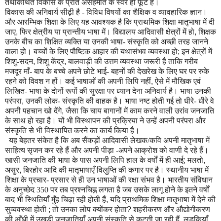
तथाकथित विकास के प्रति असहमति के स्वर ही फूटे हैं।
विकास की अनिवार्य सीढ़ी है - विविध विषयों का शैक्षिक व व्यावहारिक ज्ञान।
और आर
म्भि
क शिक्षा के लिए यह आवश्यक है कि प्राथमिक शिक्षा मातृभाषा में दी
जाए
,
फिर क्षेत्रीय या प्रा
न्ती
य भाषा में। विद्यालय आदिवासी क्षेत्रों में हो
,
शिक्षक
उनके बीच का शिक्षित व्यक्ति या उनकी भाषा- संस्कृति को अच्छी तरह जानने
वाला हो। बच्चों के लिए पौष्टिक आहार की यथासंभव व्यवस्था हो
;
इन क्षेत्रों में
शिशु-सदन
,
शिशु केंद्र
,
बालवाड़ी की उत्तम व्यवस्था जरूरी है ताकि गरीब
मजदूर माँ- बाप के बच्चे अपने छोटे भाई- बहनों की देखरेख के लिए घर पर रुके
रहने को विवश न हों। कई भाषाओं की अपनी लिपि नहीं
,
ऐसे में मौखिक एवं
लिखित- भाषा के दोनों रूपों की सुरक्षा पर ध्यान देना अनिवार्य है। भाषा उनकी
परंपरा
,
उनकी लोक- संस्कृति की वाहक है। भाषा नष्ट होती गई तो धीरे- धीरे वे
अपनी पहचान खो देंगे
,
जैसा कि चाय बागानों में काम करने वाली उरांव जनजाति
के साथ हो रहा है। यों भी विस्थापन की प्रक्रिया ने उन्हें अपनी परंपरा और
संस्कृति से भी विस्थापित करने का कार्य किया है।
यह बेहतर संकेत है कि अब सैंकड़ों आदिवासी लेखक/कवि अपनी मातृभाषा में
साहित्य सृजन कर रहे हैं और अपनी पीड़ा -अपने आक्रोश को वाणी दे रहे हैं।
खासी जनजाति की भाषा के पास अपनी लिपि हाल के वर्षों में ही आई
;
मलतो
,
असुर
,
बिरहोर आदि की मातृभाषाएँ विलुप्ति की कगार पर है। स्थानीय भाषा में
शिक्षा के प्रचार- प्रसार से ही उन भाषाओं की रक्षा संभव है। भारतीय संविधान
के अनुच्छेद 350 पर तब प्रश्नचि
ह्न
लगता है जब उसके लागू होने के इतने वर्षों
बाद भी स्थितियाँ मुँह चिढ़ा रही होती हैं
,
यदि प्राथमिक शिक्षा मातृभाषा में देने की
सुव्यवस्था होती
;
तो उनका लोप क्योंकर होता
?
शहरीकरण और औद्योगीकरण
की आँधी में उखड़ी जनजातियाँ अपनी संस्कृति से कटती जा रही हैं
,
लड़कियाँ