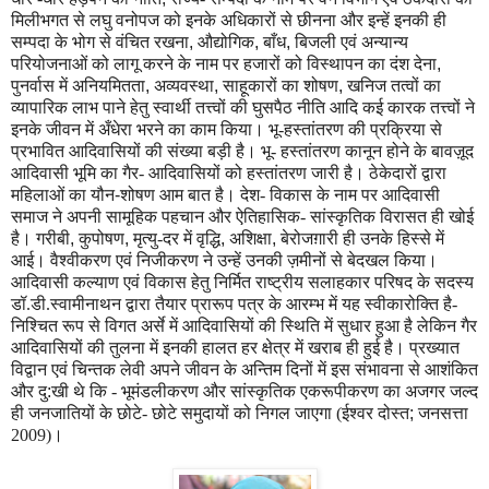
मिलीभगत से लघु वनोपज को इनके अधिकारों से छीनना और इन्हें इनकी ही
सम्पदा के भोग से वंचित रखना
,
औद्योगिक
,
बाँध
,
बिजली एवं अन्यान्य
परियोजनाओं को लागू करने के नाम पर हजारों को विस्थापन का दंश देना
,
पुनर्वास में अनियमितता
,
अव्यवस्था
,
साहूकारों का शोषण
,
खनिज तत्वों का
व्यापारिक लाभ पाने हेतु स्वार्थी त
त्त्वों
की घुसपैठ नीति आदि कई कारक त
त्त्वों
ने
इनके जीवन में
अँ
धेरा भरने का काम किया। भू-हस्तांतरण की प्रक्रिया से
प्रभावित आदिवासियों की संख्या बड़ी है। भू- हस्तांतरण कानून होने के बावज़ूद
आदिवासी भूमि का गैर- आदिवासियों को हस्तांतरण जारी है। ठेकेदारों द्वारा
महिलाओं का यौन
-
शोषण आम बात है। देश- विकास के नाम पर आदिवासी
समाज ने अपनी सामूहिक पहचान और ऐतिहासिक- सांस्कृतिक विरासत ही खोई
है। गरीबी
,
कुपोषण
,
मृत्यु-दर में वृद्धि
,
अशिक्षा
,
बेरोजग़ारी ही उनके हिस्से में
आई। वैश्वीकरण एवं निजीकरण ने उन्हें उनकी ज़मीनों से बेदखल किया।
आदिवासी कल्याण एवं विकास हेतु निर्मित राष्ट्रीय सलाहकार परिषद के सदस्य
डॉ.डी.स्वामीनाथन द्वारा तैयार प्रारूप पत्र के आर
म्भ
में यह स्वीकारोक्ति है-
निश्चित रूप से विगत अर्से में आदिवासियों की स्थिति में सुधार हुआ है लेकिन गैर
आदिवासियों की तुलना में इनकी हालत हर क्षेत्र में खराब ही हुई है। प्रख्यात
विद्वान एवं चि
न्त
क लेवी अपने जीवन के अ
न्ति
म दिनों में इस संभावना से आशंकित
और दु
:
खी थे कि - भूमंडलीकरण और सांस्कृतिक एकरूपीकरण का अजगर जल्द
ही जनजातियों के छोटे- छोटे समुदायों को निगल जाएगा (ईश्वर दोस्त
;
जनसत्ता
2009)।