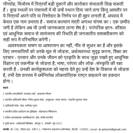
नोंगपोह
,
मिजोरम में स्त्रियाँ बड़ी दुकानें और कारोबार संभालती दिख सकती
हैं। कुछ स्थलों पर पंचायतों में भी उन्हें स्थान दिया जाने लगा किंतु आमतौर पर
ये स्त्रियाँ अपने पति या रिश्तेदार के निर्णय पर ही मुहर लगाती हैं
,
अपवाद में
केवल एक नाम उभरता है - समाज कल्याण मंत्री अगाथा संगमा का। एक उम्मीद
जगी है लेकिन अब भी उनमें जागरूकता लाना शेष है। पारंपरिक ज्ञान- कौशल
एवं आधुनिक समाज से सामंजस्य की स्थिति ही जनजातीय सशक्तीकरण को
सही रूप में परिभाषित करेगी।
आवश्यकता भाषण या आश्वासन का नहीं
,
नींव से सुधार का है और इसके
लिए जनजातियों को उनके मूल से जोडऩा
,
अर्थव्यवस्था सुदृढ़ करना
,
शिक्षा का
प्रचार - प्रसार और उनके जीवन को प्रकृति के साथ जुड़ा रखते हुए आधुनिक
विज्ञान एवं तकनीक से जोडऩा है
;
भाषा
,
परंपरा और लोक -संस्कृति की रक्षा
करती है - उनकी कार्यकुशलता को महत्त्व देते हुए उन्हें देश के विकास से जोडऩा
है
,
तभी देश वास्तव में धर्मनिरपेक्ष लोकतांत्रिक राष्ट्र कहलाने का हकदार
होगा।
संदर्भ -
1 भारतीय जनजातियाँ -रूपचंद्र वर्मा
,
प्रकाशन विभाग
2 भारतीय आदिवासी जीवन- निर्मल कुमार बोस
,
अनुवादक- श्याम परमार
;
राष्ट्रीय पुस्तक न्यास
3 आदिवासी लोक -संपा. रमणिका गुप्ता
4 भारतीय दलित आंदोलन का इतिहास - मोहनदास नैमिशराय
5 दलित अल्पसंख्यक सशक्तिकरण- संपा. संतोष भारतीय
6 कृति कल्प - आदिवासी विशेषांक
,
वॉल्यूम 3
,
जनवरी- जून 2015
सम्पर्क:
डी -136
,
तीसरा तल
,
गली न. 5
,
गणेशनगर पांडवनगर कॉम्प्लेक्स
,
दिल्ली - 110092
, email-
dr.artismit@gmail.com