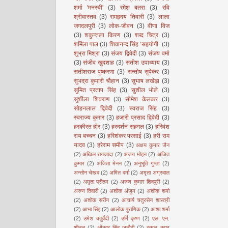
शर्मा 'मनस्वी'
(3)
रमेश बतरा
(3)
रवि
श्रीवास्तव
(3)
रामहृदय तिवारी
(3)
लाला
जगदलपुरी
(3)
लोक-जीवन
(3)
वीणा विज
(3)
शकुन्तला किरण
(3)
शब्द चित्र
(3)
शर्मिला पाल
(3)
शिवानन्द सिंह ‘सहयोगी’
(3)
शुभ्रा मिश्रा
(3)
संजय द्विवेदी
(3)
संजय वर्मा
(3)
संजीव खुदशाह
(3)
सतीश उपाध्याय
(3)
सतीशराज पुष्करणा
(3)
सन्तोष सुपेकर
(3)
सुभद्रा कुमारी चौहान
(3)
सुभाष लखेड़ा
(3)
सुमित प्रताप सिंह
(3)
सुशील भोले
(3)
सुशीला शिवराण
(3)
सोमेश केलकर
(3)
सोहनलाल द्विवेदी
(3)
स्वराज सिंह
(3)
स्वराज्य कुमार
(3)
हजारी प्रसाद द्विवेदी
(3)
हरकीरत हीर
(3)
हरदर्शन सहगल
(3)
हरिवंश
राय बच्चन
(3)
हरिशंकर परसाई
(3)
हरी राम
यादव
(3)
हरेराम समीप
(3)
अक्षय कुमार जैन
(2)
अखिल रायजादा
(2)
अजय मोहन
(2)
अजित
कुमार
(2)
अजिता मेनन
(2)
अनुभूति गुप्ता
(2)
अन्तोन चेखव
(2)
अमित वर्मा
(2)
अमृता अग्रवाल
(2)
अमृता प्रीतम
(2)
अरुण कुमार शिवपुरी
(2)
अरुण तिवारी
(2)
अशोक अंजुम
(2)
अशोक शर्मा
(2)
अशोक सरीन
(2)
आचार्य चतुरसेन शास्त्री
(2)
आभा सिंह
(2)
आलोक पुराणिक
(2)
आशा शर्मा
(2)
उमेश चतुर्वेदी
(2)
उर्मि कृष्ण
(2)
एल. एन.
शीतल
(2)
ओंकार सिंह जनौटी
(2)
कमल कपूर