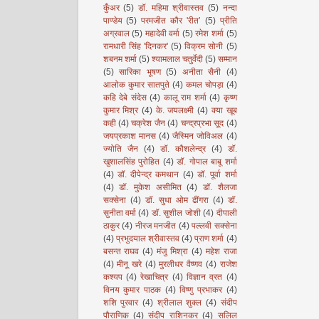
कुँअर
(5)
डॉ. महिमा श्रीवास्तव
(5)
नन्दा
पाण्डेय
(5)
परमजीत कौर 'रीत’
(5)
प्रीति
अग्रवाल
(5)
महादेवी वर्मा
(5)
रमेश शर्मा
(5)
रामधारी सिंह 'दिनकर'
(5)
विक्रम सोनी
(5)
शबनम शर्मा
(5)
श्यामलाल चतुर्वेदी
(5)
सम्मान
(5)
सारिका भूषण
(5)
अनीता सैनी
(4)
आलोक कुमार सातपुते
(4)
कमल चोपड़ा
(4)
कहि देबे संदेस
(4)
कालू राम शर्मा
(4)
कृष्ण
कुमार मिश्र
(4)
के. जयलक्ष्मी
(4)
क्या खूब
कही
(4)
चक्रेश जैन
(4)
चन्द्रप्रभा सूद
(4)
जयप्रकाश मानस
(4)
जैस्मिन जोविअल
(4)
ज्योति जैन
(4)
डॉ. कौशलेन्द्र
(4)
डॉ.
खुशालसिंह पुरोहित
(4)
डॉ. गोपाल बाबू शर्मा
(4)
डॉ. दीपेन्द्र कमथान
(4)
डॉ. पूर्वा शर्मा
(4)
डॉ. मुकेश असीमित
(4)
डॉ. शैलजा
सक्सेना
(4)
डॉ. सुधा ओम ढींगरा
(4)
डॉ.
सुनीता वर्मा
(4)
डॉ. सुशील जोशी
(4)
दीपाली
ठाकुर
(4)
नीरज मनजीत
(4)
पल्लवी सक्सेना
(4)
प्रभुदयाल श्रीवास्तव
(4)
प्राण शर्मा
(4)
बसन्त राघव
(4)
मंजु मिश्रा
(4)
महेश राजा
(4)
मीनू खरे
(4)
मुरलीधर वैष्णव
(4)
राजेश
कश्यप
(4)
रेखाचित्र
(4)
विज्ञान व्रत
(4)
विनय कुमार पाठक
(4)
विष्णु प्रभाकर
(4)
शशि पुरवार
(4)
श्रीलाल शुक्ल
(4)
संदीप
पौराणिक
(4)
संदीप राशिनकर
(4)
सलिल