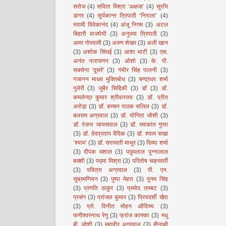
सरोज
(4)
सविता मिश्रा ‘अक्षजा’
(4)
सुरभि
डागर
(4)
सूर्यकान्त त्रिपाठी ‘निराला’
(4)
स्वामी विवेकानंद
(4)
अंजू निगम
(3)
अटल
बिहारी वाजपेयी
(3)
अनुपमा त्रिपाठी
(3)
अमर गोस्वामी
(3)
अरुण शेखर
(3)
अली खान
(3)
अशोक सिंघई
(3)
आशा भाटी
(3)
एस.
अनंत नारायणन
(3)
ओशो
(3)
के. पी.
सक्सेना 'दूसरे'
(3)
गंभीर सिंह पालनी
(3)
गजानन माधव मुक्तिबोध
(3)
चन्द्रधर शर्मा
गुलेरी
(3)
जुबैर सिद्दिकी
(3)
डॉ
(3)
डॉ.
कमलेन्द्र कुमार श्रीवास्तव
(3)
डॉ. प्रीत
अरोड़ा
(3)
डॉ. बच्चन पाठक सलिल
(3)
डॉ.
बलराम अग्रवाल
(3)
डॉ. योगिता जोशी
(3)
डॉ. रंजना जायसवाल
(3)
डॉ. रमाकांत गुप्ता
(3)
डॉ. वेदप्रताप वैदिक
(3)
डॉ. श्याम सखा
‘श्याम’
(3)
डॉ. सरस्वती माथुर
(3)
दिव्या शर्मा
(3)
दीपक मशाल
(3)
पदुमलाल पुन्नालाल
बख्शी
(3)
पद्मा मिश्रा
(3)
परितोष चक्रवर्ती
(3)
पवित्रा अग्रवाल
(3)
पी. एन.
सुब्रमणियन
(3)
पुष्पा मेहरा
(3)
पूनम सिंह
(3)
प्रणति ठाकुर
(3)
प्रमोद ताम्बट
(3)
प्रसंग
(3)
प्रांजल कुमार
(3)
प्रियदर्शी खैरा
(3)
प्रो. विनीत मोहन औदिच्य
(3)
फणीश्वरनाथ रेणु
(3)
फ्रांज काफ्का
(3)
मधु
बी. जोशी
(3)
महावीर अग्रवाल
(3)
मीनाक्षी