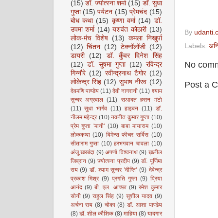
(15)
डॉ. ज्योत्स्ना शर्मा
(15)
डॉ. सुधा
गुप्ता
(15)
पर्यटन
(15)
प्रेमचंद
(15)
बोध कथा
(15)
कृष्णा वर्मा
(14)
डॉ.
उपमा शर्मा
(14)
यशवंत कोठारी
(13)
By
udanti.
लोक-मंच विशेष
(13)
कमला निखुर्पा
Labels:
अनि
(12)
चिंतन
(12)
टेक्नॉलॉजी
(12)
डायरी
(12)
डॉ. कुँवर दिनेश सिंह
No comm
(12)
डॉ. सुषमा गुप्ता
(12)
रविन्द्र
गिन्नौरे
(12)
रवीन्द्रनाथ टैगोर
(12)
लोकेन्द्र सिंह
(12)
सुभाष नीरव
(12)
Post a 
देवमणि पाण्डेय
(11)
देवी नागरानी
(11)
श्याम
सुन्दर अग्रवाल
(11)
सआदत हसन मंटो
(11)
सुधा भार्गव
(11)
हाइबन
(11)
डॉ.
नीलम महेन्द्र
(10)
नवनीत कुमार गुप्ता
(10)
प्रेम गुप्ता 'मानी’
(10)
बाबा मायाराम
(10)
लोककथा
(10)
विमेन्स फीचर सर्विस
(10)
सीताराम गुप्ता
(10)
हरभगवान चावला
(10)
अंजू खरबंदा
(9)
अपर्णा विश्वनाथ
(9)
ख़लील
जिब्रान
(9)
ज्योत्स्ना प्रदीप
(9)
डॉ. पूर्णिमा
राय
(9)
डॉ. श्याम सुन्दर 'दीप्ति'
(9)
देवेन्द्र
प्रकाश मिश्र
(9)
प्रगति गुप्ता
(9)
प्रिया
आनंद
(9)
बी. एल. आच्छा
(9)
रमेश कुमार
सोनी
(9)
राहुल सिंह
(9)
सुशील यादव
(9)
अर्चना राय
(8)
चोका
(8)
डॉ. आशा पाण्डेय
(8)
डॉ. शील कौशिक
(8)
माहिया
(8)
यादगार