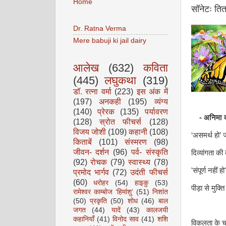
Home
सॉनेटः तित
Dr. Ratna Verma
Mere babuji ki jail dairy
आलेख
(632)
कविता
(445)
लघुकथा
(319)
डॉ. रत्ना वर्मा
(223)
इस अंक में
(197)
अनकही
(195)
व्यंग्य
(140)
प्रेरक
(135)
पर्यावरण
- अनिमा 
(128)
स्रोत फीचर्स
(128)
विजय जोशी
(109)
कहानी
(108)
‘असमर्थ हो’ ज
किताबें
(101)
संस्मरण
(98)
जीवन- दर्शन
(96)
पर्व- संस्कृति
दिव्यांगता की
(92)
रोचक
(79)
स्वास्थ्य
(78)
'संपूर्ण नहीं
प्रमोद भार्गव
(72)
उदंती फीचर्स
(60)
धरोहर
(54)
हाइकु
(53)
पीड़ा से मुक्त
रामेश्वर काम्बोज ‘हिमांशु’
(51)
निशांत
(50)
प्रकृति
(50)
शोध
(46)
बाल
जगत
(44)
यादें
(43)
कालजयी
कहानियाँ
(41)
विनोद साव
(41)
शशि
विकलता के चर