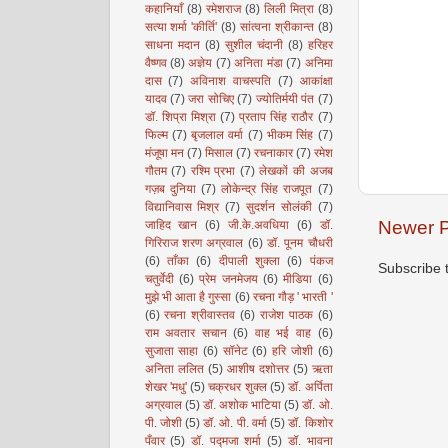
कहानियाँ
(8)
रमेशराज
(8)
लिली मित्रा
(8)
सत्या शर्मा 'कीर्ति'
(8)
सांत्वना श्रीकान्त
(8)
साधना मदान
(8)
सुशील चंदानी
(8)
हरिहर
वैष्णव
(8)
अज्ञेय
(7)
अनिता मंडा
(7)
अनिमा
दास
(7)
अविनाश वाचस्पति
(7)
आकांक्षा
यादव
(7)
जरा सोचिए
(7)
ज्योतिर्मयी पंत
(7)
डॉ. शिप्रा मिश्रा
(7)
प्रताप सिंह राठौर
(7)
फिल्म
(7)
बृजलाल वर्मा
(7)
भीकम सिंह
(7)
मंजूषा मन
(7)
मिसाल
(7)
रचनाकार
(7)
रमेश
गौतम
(7)
रश्मि प्रभा
(7)
लेखकों की अजब
गज़ब दुनिया
(7)
लोकेन्द्र सिंह राजपूत
(7)
विद्यानिवास मिश्र
(7)
सुदर्शन सोलंकी
(7)
Newer P
जाहिद खान
(6)
जी.के.अवधिया
(6)
डॉ.
गिरिराज शरण अग्रवाल
(6)
डॉ. पूनम चौधरी
(6)
ताँका
(6)
दीपाली शुक्ला
(6)
पंकज
Subscribe 
चतुर्वेदी
(6)
प्रेम जनमेजय
(6)
मीडिया
(6)
मुझे भी आता है गुस्सा
(6)
रचना गौड़ ' भारती '
(6)
रचना श्रीवास्तव
(6)
राजेश पाठक
(6)
राम अवतार सचान
(6)
वाह भई वाह
(6)
सुजाता साहा
(6)
सॉनेट
(6)
हरि जोशी
(6)
अनिता ललित
(5)
आशीष दशोत्तर
(5)
ऋता
शेखर 'मधु'
(5)
चक्रधर शुक्ल
(5)
डॉ. अर्पिता
अग्रवाल
(5)
डॉ. अशोक भाटिया
(5)
डॉ. ओ.
पी. जोशी
(5)
डॉ. ओ. पी. वर्मा
(5)
डॉ. किशोर
पँवार
(5)
डॉ. पद्मजा शर्मा
(5)
डॉ. भावना