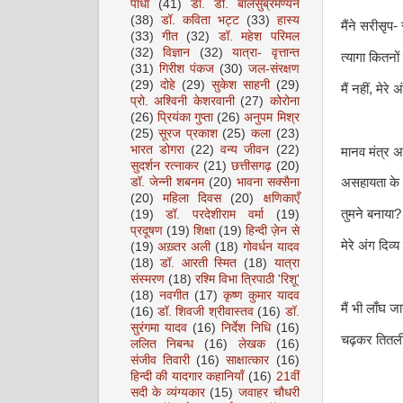
पाधा
(41)
डॉ. डी. बालसुब्रमण्यन
(38)
डॉ. कविता भट्ट
(33)
हास्य
मैंने सरीसृप-
(33)
गीत
(32)
डॉ. महेश परिमल
(32)
विज्ञान
(32)
यात्रा- वृत्तान्त
त्यागा कितनो
(31)
गिरीश पंकज
(30)
जल-संरक्षण
(29)
दोहे
(29)
सुकेश साहनी
(29)
मैं नहीं, मेर
प्रो. अश्विनी केशरवानी
(27)
कोरोना
(26)
प्रियंका गुप्ता
(26)
अनुपम मिश्र
(25)
सूरज प्रकाश
(25)
कला
(23)
भारत डोगरा
(22)
वन्य जीवन
(22)
मानव मंत्र अथ
सुदर्शन रत्नाकर
(21)
छत्तीसगढ़
(20)
डॉ. जेन्नी शबनम
(20)
भावना सक्सैना
असहायता के न
(20)
महिला दिवस
(20)
क्षणिकाएँ
तुमने बनाया?
(19)
डॉ. परदेशीराम वर्मा
(19)
प्रदूषण
(19)
शिक्षा
(19)
हिन्दी ज़ेन से
मेरे अंग दिव्य 
(19)
अख़्तर अली
(18)
गोवर्धन यादव
(18)
डॉ. आरती स्मित
(18)
यात्रा
संस्मरण
(18)
रश्मि विभा त्रिपाठी 'रिशू'
(18)
नवगीत
(17)
कृष्ण कुमार यादव
मैं भी लाँघ 
(16)
डॉ. शिवजी श्रीवास्तव
(16)
डॉ.
सुरंगमा यादव
(16)
निर्देश निधि
(16)
चढ़कर तितली 
ललित निबन्ध
(16)
लेखक
(16)
संजीव तिवारी
(16)
साक्षात्कार
(16)
हिन्दी की यादगार कहानियाँ
(16)
21वीं
सदी के व्यंग्यकार
(15)
जवाहर चौधरी