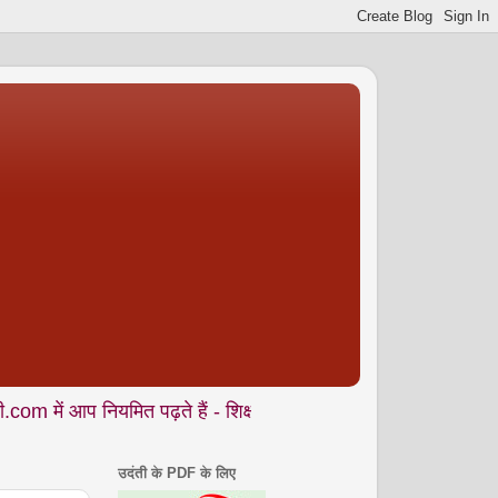
नियमित पढ़ते हैं - शिक्षा • समाज • कला- संस्कृति • पर्यावरण आदि से जु
उदंती के PDF के लिए