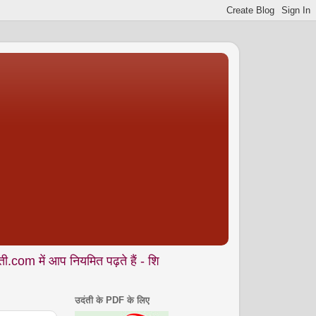
 नियमित पढ़ते हैं - शिक्षा • समाज • कला- संस्कृति • पर्यावरण आदि से ज
उदंती के PDF के लिए