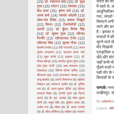
भारत की मान
(15)
डॉ. ज्योत्स्ना शर्मा
(15)
डॉ. सुधा
में रहते थे
,
औ
गुप्ता
(15)
पर्यटन
(15)
प्रेमचंद
(15)
बोध कथा
(15)
कृष्णा वर्मा
(14)
डॉ.
आधुनिकीकरण 
उपमा शर्मा
(14)
यशवंत कोठारी
(13)
गया
,
जंगलों
लोक-मंच विशेष
(13)
कमला निखुर्पा
सिमटने लगी 
(12)
चिंतन
(12)
टेक्नॉलॉजी
(12)
जाने और बाग
डायरी
(12)
डॉ. कुँवर दिनेश सिंह
है। इसका सी
(12)
डॉ. सुषमा गुप्ता
(12)
रविन्द्र
फसलों में क
गिन्नौरे
(12)
रवीन्द्रनाथ टैगोर
(12)
चुगने वाले म
लोकेन्द्र सिंह
(12)
सुभाष नीरव
(12)
मोर दिखायी द
देवमणि पाण्डेय
(11)
देवी नागरानी
(11)
श्याम
प्राकृतिक आ
सुन्दर अग्रवाल
(11)
सआदत हसन मंटो
(11)
सुधा भार्गव
(11)
हाइबन
(11)
डॉ.
धीरे-धीरे मो
नीलम महेन्द्र
(10)
नवनीत कुमार गुप्ता
(10)
जहाँ कभी मोर
प्रेम गुप्ता 'मानी’
(10)
बाबा मायाराम
(10)
गूँजने वाली
लोककथा
(10)
विमेन्स फीचर सर्विस
(10)
पक्षी मोर के
सीताराम गुप्ता
(10)
हरभगवान चावला
(10)
किताबों के प
अंजू खरबंदा
(9)
अपर्णा विश्वनाथ
(9)
ख़लील
जिब्रान
(9)
ज्योत्स्ना प्रदीप
(9)
डॉ. पूर्णिमा
सम्पर्क:
नगर 
राय
(9)
डॉ. श्याम सुन्दर 'दीप्ति'
(9)
देवेन्द्र
लखीमपुर- खी
प्रकाश मिश्र
(9)
प्रगति गुप्ता
(9)
प्रिया
आनंद
(9)
बी. एल. आच्छा
(9)
रमेश कुमार
By
udanti.
सोनी
(9)
राहुल सिंह
(9)
सुशील यादव
(9)
अर्चना राय
(8)
चोका
(8)
डॉ. आशा पाण्डेय
Labels:
आल
(8)
डॉ. शील कौशिक
(8)
माहिया
(8)
यादगार