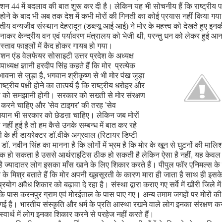
शन 44 में बदलाव की बात शुरू कर दी है। लेकिन यह भी सोचनीय हैं कि राष्ट्रीय पक
 होने के बाद भी अब तक देश में कभी मोरों की गिनती का कोई प्रयास नहीं किया गया
तीय वन्यजीव संस्थान देहरादून (डब्ल्यू आई आई) ने मोर के महत्त्व को देखते हुए इ
ाकर केन्द्रीय वन एवं पर्यावरण मंत्रालय को भेजी थी
,
परन्तु धन को लेकर हुई आन
स्ताव फाइलों में कैद होकर गायब हो गया।
ेशन एंड वेलफेयर सोसाइटी उत्तर प्रदेश के अध्यक्ष
पाध्यक्ष ज्ञानी हरदीप सिंह कहते हैं कि मोर प्रत्येक
वना से जुड़ा है
,
भगवान श्रीकृष्ण से भी मोर पंख जुड़ा
ष्ट्रीय पक्षी होने का तात्पर्य है कि राष्ट्रीय धरोहर और
 को समझानी होगी। सरकार को सख्ती से मोर संरक्षण
्य करने चाहिए और
'
सेव टाइगर
'
की तरह
'
सेव
यान भी सरकार को छेडऩा चाहिए। लेकिन जब मोरों
नहीं हुई है तो हम कैसे उनके सम्बन्ध में बात कर रहे
ी के ही डायरेक्टर डॉ.वीके अग्रवाल (रिटायर डिप्टी
डॉ. नवीन सिंह का मानना है कि लोगों में भ्रम है कि मोर के खून से घुटनों की माल
क हो सकता है उससे आर्थराइटिस ठीक हो सकती है लेकिन ऐसा है नहीं
,
यह केवल
है ज्यादातर लोग इसका माँस खाने के लिए शिकार करते हैं। पीपुल फॉर एनिमल्स के
े के मिश्र बताते हैं कि मोर अपनी खूबसूरती के कारण मारा ही जाता है साथ ही इसके
रयोग अवैध शिकार को बढ़ावा दे रहा है। संस्था द्वारा कराए गए सर्वे में खीरी जिले में
के पास करनपुर ग्राम एवं मोरईताल के पास पाए गए। अन्य तमाम जगहों पर मोरों की स
गई है। भारतीय संस्कृति और धर्म के प्रति आस्था रखने वाले लोग इनका संरक्षण करत
्वार्थ में लोग इनका शिकार करने से परहेज नहीं करते हैं।