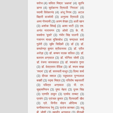
सरोज
(4)
सविता मिश्रा ‘अक्षजा’
(4)
सुरभि
डागर
(4)
सूर्यकान्त त्रिपाठी ‘निराला’
(4)
स्वामी विवेकानंद
(4)
अंजू निगम
(3)
अटल
बिहारी वाजपेयी
(3)
अनुपमा त्रिपाठी
(3)
अमर गोस्वामी
(3)
अरुण शेखर
(3)
अली खान
(3)
अशोक सिंघई
(3)
आशा भाटी
(3)
एस.
अनंत नारायणन
(3)
ओशो
(3)
के. पी.
सक्सेना 'दूसरे'
(3)
गंभीर सिंह पालनी
(3)
गजानन माधव मुक्तिबोध
(3)
चन्द्रधर शर्मा
गुलेरी
(3)
जुबैर सिद्दिकी
(3)
डॉ
(3)
डॉ.
कमलेन्द्र कुमार श्रीवास्तव
(3)
डॉ. प्रीत
अरोड़ा
(3)
डॉ. बच्चन पाठक सलिल
(3)
डॉ.
बलराम अग्रवाल
(3)
डॉ. योगिता जोशी
(3)
डॉ. रंजना जायसवाल
(3)
डॉ. रमाकांत गुप्ता
(3)
डॉ. वेदप्रताप वैदिक
(3)
डॉ. श्याम सखा
‘श्याम’
(3)
डॉ. सरस्वती माथुर
(3)
दिव्या शर्मा
(3)
दीपक मशाल
(3)
पदुमलाल पुन्नालाल
बख्शी
(3)
पद्मा मिश्रा
(3)
परितोष चक्रवर्ती
(3)
पवित्रा अग्रवाल
(3)
पी. एन.
सुब्रमणियन
(3)
पुष्पा मेहरा
(3)
पूनम सिंह
(3)
प्रणति ठाकुर
(3)
प्रमोद ताम्बट
(3)
प्रसंग
(3)
प्रांजल कुमार
(3)
प्रियदर्शी खैरा
(3)
प्रो. विनीत मोहन औदिच्य
(3)
फणीश्वरनाथ रेणु
(3)
फ्रांज काफ्का
(3)
मधु
बी. जोशी
(3)
महावीर अग्रवाल
(3)
मीनाक्षी