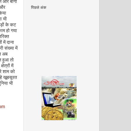
 और बागों
 और
पिछले अंक
किया
ा भी
ड़ों के कट
काम हो गया
रिक्त
 में दाना
ी संख्या में
िन अब
न हुआ तो
त्रों में
रे शाम को
हे खूबसूरत
ुनिया भी
om
अगस्त 2008