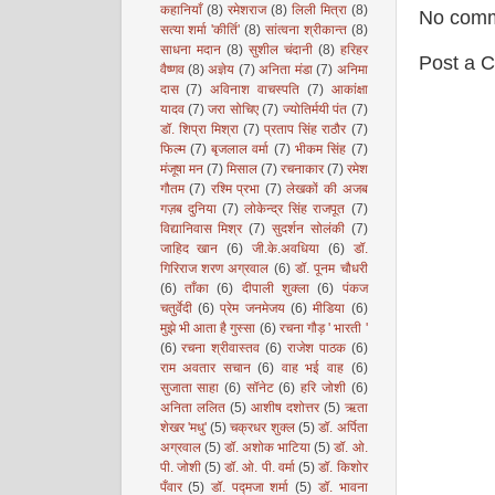
कहानियाँ
(8)
रमेशराज
(8)
लिली मित्रा
(8)
No comm
सत्या शर्मा 'कीर्ति'
(8)
सांत्वना श्रीकान्त
(8)
साधना मदान
(8)
सुशील चंदानी
(8)
हरिहर
Post a 
वैष्णव
(8)
अज्ञेय
(7)
अनिता मंडा
(7)
अनिमा
दास
(7)
अविनाश वाचस्पति
(7)
आकांक्षा
यादव
(7)
जरा सोचिए
(7)
ज्योतिर्मयी पंत
(7)
डॉ. शिप्रा मिश्रा
(7)
प्रताप सिंह राठौर
(7)
फिल्म
(7)
बृजलाल वर्मा
(7)
भीकम सिंह
(7)
मंजूषा मन
(7)
मिसाल
(7)
रचनाकार
(7)
रमेश
गौतम
(7)
रश्मि प्रभा
(7)
लेखकों की अजब
गज़ब दुनिया
(7)
लोकेन्द्र सिंह राजपूत
(7)
विद्यानिवास मिश्र
(7)
सुदर्शन सोलंकी
(7)
जाहिद खान
(6)
जी.के.अवधिया
(6)
डॉ.
गिरिराज शरण अग्रवाल
(6)
डॉ. पूनम चौधरी
(6)
ताँका
(6)
दीपाली शुक्ला
(6)
पंकज
चतुर्वेदी
(6)
प्रेम जनमेजय
(6)
मीडिया
(6)
मुझे भी आता है गुस्सा
(6)
रचना गौड़ ' भारती '
(6)
रचना श्रीवास्तव
(6)
राजेश पाठक
(6)
राम अवतार सचान
(6)
वाह भई वाह
(6)
सुजाता साहा
(6)
सॉनेट
(6)
हरि जोशी
(6)
अनिता ललित
(5)
आशीष दशोत्तर
(5)
ऋता
शेखर 'मधु'
(5)
चक्रधर शुक्ल
(5)
डॉ. अर्पिता
अग्रवाल
(5)
डॉ. अशोक भाटिया
(5)
डॉ. ओ.
पी. जोशी
(5)
डॉ. ओ. पी. वर्मा
(5)
डॉ. किशोर
पँवार
(5)
डॉ. पद्मजा शर्मा
(5)
डॉ. भावना