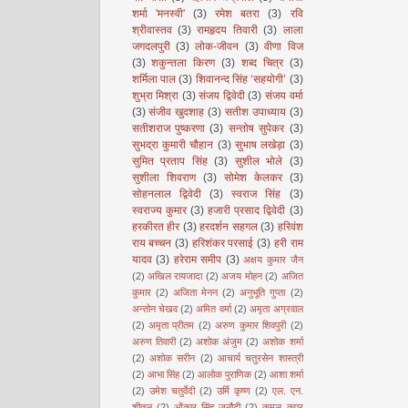
शर्मा 'मनस्वी'
(3)
रमेश बतरा
(3)
रवि
श्रीवास्तव
(3)
रामहृदय तिवारी
(3)
लाला
जगदलपुरी
(3)
लोक-जीवन
(3)
वीणा विज
(3)
शकुन्तला किरण
(3)
शब्द चित्र
(3)
शर्मिला पाल
(3)
शिवानन्द सिंह ‘सहयोगी’
(3)
शुभ्रा मिश्रा
(3)
संजय द्विवेदी
(3)
संजय वर्मा
(3)
संजीव खुदशाह
(3)
सतीश उपाध्याय
(3)
सतीशराज पुष्करणा
(3)
सन्तोष सुपेकर
(3)
सुभद्रा कुमारी चौहान
(3)
सुभाष लखेड़ा
(3)
सुमित प्रताप सिंह
(3)
सुशील भोले
(3)
सुशीला शिवराण
(3)
सोमेश केलकर
(3)
सोहनलाल द्विवेदी
(3)
स्वराज सिंह
(3)
स्वराज्य कुमार
(3)
हजारी प्रसाद द्विवेदी
(3)
हरकीरत हीर
(3)
हरदर्शन सहगल
(3)
हरिवंश
राय बच्चन
(3)
हरिशंकर परसाई
(3)
हरी राम
यादव
(3)
हरेराम समीप
(3)
अक्षय कुमार जैन
(2)
अखिल रायजादा
(2)
अजय मोहन
(2)
अजित
कुमार
(2)
अजिता मेनन
(2)
अनुभूति गुप्ता
(2)
अन्तोन चेखव
(2)
अमित वर्मा
(2)
अमृता अग्रवाल
(2)
अमृता प्रीतम
(2)
अरुण कुमार शिवपुरी
(2)
अरुण तिवारी
(2)
अशोक अंजुम
(2)
अशोक शर्मा
(2)
अशोक सरीन
(2)
आचार्य चतुरसेन शास्त्री
(2)
आभा सिंह
(2)
आलोक पुराणिक
(2)
आशा शर्मा
(2)
उमेश चतुर्वेदी
(2)
उर्मि कृष्ण
(2)
एल. एन.
शीतल
(2)
ओंकार सिंह जनौटी
(2)
कमल कपूर