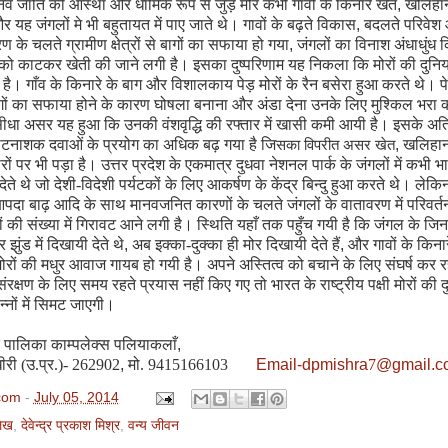
व जाति की आस्था और धार्मिक रूप से जुड़े मोर कभी गाँवों के किनारे खेत
,
खलिहान
र यह जंगलों मे भी बहुतायत में पाए जाते थे। गावों के बढ़ते विकास
,
बदलते परिवेश
के चलते ग्रामीण क्षेत्रों से बागों का सफाया हो गया
,
जंगलों का विनाश अंधाधुंध 
 को काटकर खेती की जाने लगी है। इसका दुष्परिणाम यह निकला कि मोरों की दुनिय
है। गाँव के किनारे के बाग और विशालकाय पेड़ मोरों के रैन बसेरा हुआ करते थे। पे
ों का सफाया होने के कारण घोषला बनाना और अंडा देना उनके लिए मुश्किल भरा 
धा असर यह हुआ कि उनकी वंशवृद्धि की रफ्तार में खासी कमी आयी है। इसके अति
ीटनाशक दवाओं के प्रयोग का अधिक बढ़ गया है जि
,
खलिहानों
सका विपरीत असर खेत
ोरों पर भी पड़ा है। उत्तर प्रदेश के एकमात्र दुधवा नेशनल पार्क के जंगलों में कभी भार
ेते थे जो देशी-विदेशी पर्यटकों के लिए आकर्षण के केंद्र बिन्दु हुआ करते थे। लेक
पदा बाढ़ आदि के साथ मानवजनित कारणों के चलते जंगलों के वातावरण में परिवर्त
रों की संख्या में गिरावट आने लगी है। स्थिति यहाँ तक पहुँच गयी है कि जंगल के जिन क्षे
 झुंड में दिखायी देते थे
,
अब इक्का-दुक्का ही मोर दिखायी देते हैं
,
और गावों के किना
 मोरों की मधुर आवाज गायब हो गयी है। अपने अस्तित्व को बचाने के लिए संघर्ष कर र
 संरक्षण के लिए समय रहते प्रयास नहीं किए गए तो भारत के राष्ट्रीय पक्षी मोरों की द
न्नों में सिमट जाएगी।
पालिका काम्पलेक्स पलियाकलाँ
,
री (उ.प्र.)- 262902
,
मो. 9415166103
Email-dpmishra
7
@gmail.c
com
-
July 05, 2014
ेख
,
देवेन्द्र प्रकाश मिश्र
,
वन्य जीवन