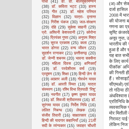
पाधा
(41)
डॉ. डी. बालसुब्रमण्यन
(अ) और सेक्
(38)
डॉ. कविता भट्ट
(33)
हास्य
दर्जा हासिल
(33)
गीत
(32)
डॉ. महेश परिमल
2008 में भार
(32)
विज्ञान
(32)
यात्रा- वृत्तान्त
की योजना बन
(31)
गिरीश पंकज
(30)
जल-संरक्षण
गणना का प्र
(29)
दोहे
(29)
सुकेश साहनी
(29)
सृष्टि कंजरव
प्रो. अश्विनी केशरवानी
(27)
कोरोना
(26)
प्रियंका गुप्ता
(26)
अनुपम मिश्र
अनूप गुप्त
,
उ
(25)
सूरज प्रकाश
(25)
कला
(23)
भारतीय की भा
भारत डोगरा
(22)
वन्य जीवन
(22)
हुआ है और रा
सुदर्शन रत्नाकर
(21)
छत्तीसगढ़
(20)
यह बात सभी
डॉ. जेन्नी शबनम
(20)
भावना सक्सैना
के लिए कार
(20)
महिला दिवस
(20)
क्षणिकाएँ
पीकॉक
'
अभि
(19)
डॉ. परदेशीराम वर्मा
(19)
की गिनती ही 
प्रदूषण
(19)
शिक्षा
(19)
हिन्दी ज़ेन से
हैं। सोसाइट
(19)
अख़्तर अली
(18)
गोवर्धन यादव
सीएमओ) एवं 
(18)
डॉ. आरती स्मित
(18)
यात्रा
संस्मरण
(18)
रश्मि विभा त्रिपाठी 'रिशू'
तो गठिया ठी
(18)
नवगीत
(17)
कृष्ण कुमार यादव
अंधविश्वास 
(16)
डॉ. शिवजी श्रीवास्तव
(16)
डॉ.
प्रतिनिधि क
सुरंगमा यादव
(16)
निर्देश निधि
(16)
व्यवसायिक प्
ललित निबन्ध
(16)
लेखक
(16)
मोर मितौली 
संजीव तिवारी
(16)
साक्षात्कार
(16)
गिरावट पाई 
हिन्दी की यादगार कहानियाँ
(16)
21वीं
लेकिन निज स
सदी के व्यंग्यकार
(15)
जवाहर चौधरी