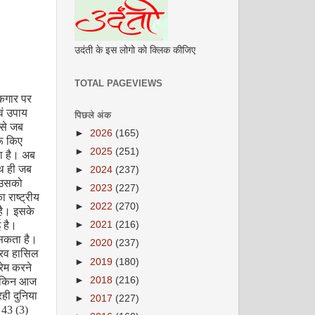
उदंती के इस लोगो को क्लिक कीजिए
TOTAL PAGEVIEWS
 कगार पर
वं उपाय
पिछले अंक
 से जब
►
2026
(165)
रू किए
►
2025
(251)
का है। अब
साथ ही जब
►
2024
(237)
ब उसको
►
2023
(227)
ा राष्ट्रीय
►
2022
(270)
 है। इसके
 है।
►
2021
(216)
 सकता है।
►
2020
(237)
 गौरव हासिल
►
2019
(180)
रेम करने
►
2018
(216)
ेकिन आज
ही दुनिया
►
2017
(227)
 43 (3)