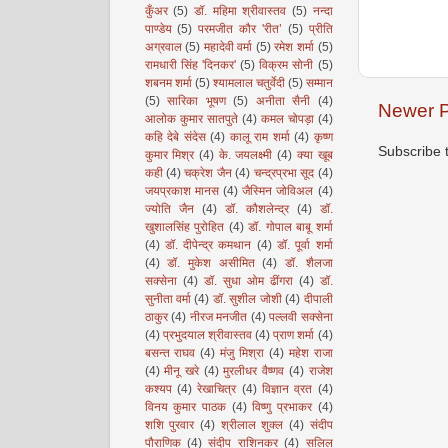
कुँअर
(5)
डॉ. महिमा श्रीवास्तव
(5)
नन्दा
पाण्डेय
(5)
परमजीत कौर 'रीत’
(5)
प्रीति
अग्रवाल
(5)
महादेवी वर्मा
(5)
रमेश शर्मा
(5)
रामधारी सिंह 'दिनकर'
(5)
विक्रम सोनी
(5)
शबनम शर्मा
(5)
श्यामलाल चतुर्वेदी
(5)
सम्मान
(5)
सारिका भूषण
(5)
अनीता सैनी
(4)
Newer P
आलोक कुमार सातपुते
(4)
कमल चोपड़ा
(4)
कहि देबे संदेस
(4)
कालू राम शर्मा
(4)
कृष्ण
Subscribe 
कुमार मिश्र
(4)
के. जयलक्ष्मी
(4)
क्या खूब
कही
(4)
चक्रेश जैन
(4)
चन्द्रप्रभा सूद
(4)
जयप्रकाश मानस
(4)
जैस्मिन जोविअल
(4)
ज्योति जैन
(4)
डॉ. कौशलेन्द्र
(4)
डॉ.
खुशालसिंह पुरोहित
(4)
डॉ. गोपाल बाबू शर्मा
(4)
डॉ. दीपेन्द्र कमथान
(4)
डॉ. पूर्वा शर्मा
(4)
डॉ. मुकेश असीमित
(4)
डॉ. शैलजा
सक्सेना
(4)
डॉ. सुधा ओम ढींगरा
(4)
डॉ.
सुनीता वर्मा
(4)
डॉ. सुशील जोशी
(4)
दीपाली
ठाकुर
(4)
नीरज मनजीत
(4)
पल्लवी सक्सेना
(4)
प्रभुदयाल श्रीवास्तव
(4)
प्राण शर्मा
(4)
बसन्त राघव
(4)
मंजु मिश्रा
(4)
महेश राजा
(4)
मीनू खरे
(4)
मुरलीधर वैष्णव
(4)
राजेश
कश्यप
(4)
रेखाचित्र
(4)
विज्ञान व्रत
(4)
विनय कुमार पाठक
(4)
विष्णु प्रभाकर
(4)
शशि पुरवार
(4)
श्रीलाल शुक्ल
(4)
संदीप
पौराणिक
(4)
संदीप राशिनकर
(4)
सलिल