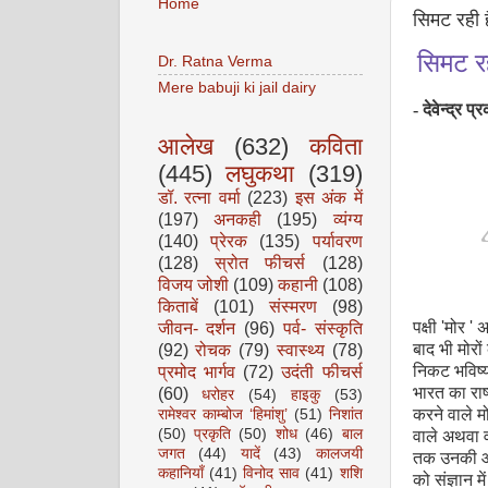
Home
सिमट रही है
सिमट रही
Dr. Ratna Verma
Mere babuji ki jail dairy
- देवेन्द्र प
आलेख
(632)
कविता
(445)
लघुकथा
(319)
डॉ. रत्ना वर्मा
(223)
इस अंक में
(197)
अनकही
(195)
व्यंग्य
(140)
प्रेरक
(135)
पर्यावरण
(128)
स्रोत फीचर्स
(128)
विजय जोशी
(109)
कहानी
(108)
किताबें
(101)
संस्मरण
(98)
जीवन- दर्शन
(96)
पर्व- संस्कृति
पक्षी
'
मोर
'
अ
(92)
रोचक
(79)
स्वास्थ्य
(78)
बाद भी मोरो
प्रमोद भार्गव
(72)
उदंती फीचर्स
निकट भविष्य
(60)
भारत का राष्
धरोहर
(54)
हाइकु
(53)
करने वाले म
रामेश्वर काम्बोज ‘हिमांशु’
(51)
निशांत
(50)
प्रकृति
(50)
शोध
(46)
बाल
वाले अथवा वन
जगत
(44)
यादें
(43)
कालजयी
तक उनकी 
कहानियाँ
(41)
विनोद साव
(41)
शशि
को संज्ञान म