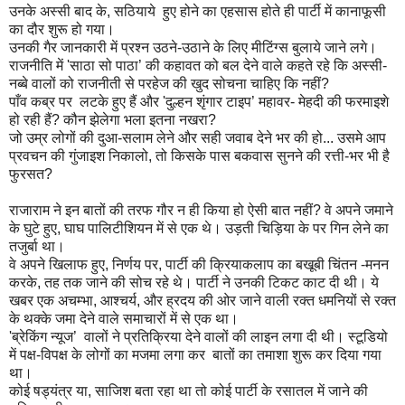
उनके अस्सी बाद के
,
सठियाये हुए होने का एहसास होते ही पार्टी में कानाफूसी
का दौर शुरू हो गया।
उनकी गैर जानकारी में प्रश्न उठने-उठाने के लिए मीटिंग्स बुलाये जाने लगे।
राजनीति में
'
साठा सो पाठा
’
की कहावत को बल देने वाले कहते रहे कि अस्सी-
नब्बे वालों को राजनीती से परहेज की खुद सोचना चाहिए कि नहीं
?
पाँव कब्र पर लटके हुए हैं और
'
दुल्हन शृंगार टाइप
’
महावर- मेहदी की फरमाइशे
हो रही हैं
?
कौन झेलेगा भला इतना नखरा
?
जो उम्र लोगों की दुआ-सलाम लेने और सही जवाब देने भर की हो... उसमे आप
प्रवचन की गुंजाइश निकालो
,
तो किसके पास बकवास सुनने की रत्ती-भर भी है
फुरसत
?
राजाराम ने इन बातों की तरफ गौर न ही किया हो ऐसी बात नहीं
?
वे अपने जमाने
के घुटे हुए
,
घाघ पालिटीशियन में से एक थे। उड़ती चिड़िया के पर गिन लेने का
तजुर्बा था।
वे अपने खिलाफ हुए
,
निर्णय पर
,
पार्टी की क्रियाकलाप का बखूबी चिंतन -मनन
करके
,
तह तक जाने की सोच रहे थे। पार्टी ने उनकी टिकट काट दी थी। ये
खबर एक अचम्भा
,
आश्चर्य
,
और ह्रदय की ओर जाने वाली रक्त धमनियों से रक्त
के थक्के जमा देने वाले समाचारों में से एक था।
'
ब्रेकिंग न्यूज
’
वालों ने प्रतिक्रिया देने वालों की लाइन लगा दी थी। स्टूडियो
में पक्ष-विपक्ष के लोगों का मजमा लगा कर बातों का तमाशा शुरू कर दिया गया
था।
कोई षड्यंत्र या
,
साजिश बता रहा था तो कोई पार्टी के रसातल में जाने की