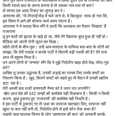
अगर तूने अपने राजनीति के जीवनकाल में किसी दूसरे दल के राजनेता को बिना
किसी स्वार्थ-छल के अपना बनाया है तो उसका नाम-पता तो बता
?
वो शायद एक अदद टिकट का जुगाड़ कर दे।
अंतरात्मा की
, '
नो-रिप्लाई
’
मोड़ में चले जाने से
,
ये बिलकुल साफ हो गया कि
,
इस विषय में आगे की सोचना व्यर्थ समय गंवाना है।
अंतरात्मा ने ये सलाह बिना माँगे दे डाली कि आजकल का फैशन
'
दिखावा
’
हैं
राजाराम!
तू इन बातों को झटक के खड़े हो जा
,
जैसे तेरे खिलाफ कुछ हुआ ही नहीं हो।
मीडिया को अपनी रोनी सूरत मत दिखा।
चहेते लोगों के बीच घुस। उन्हें आम-मतदाता के माफिक बता-बता के लोगों को
समझा
,
कि तेरी परवाह न करके पार्टी ने कितनी बड़ी गलती की है
?
तेरे पास
आज भी बहुमत फिदा है।
उन अपने लोगों से
'
जनमत
’
माँग कि वे तुझे निर्दलीय खड़ा होते देख
,
फील-गुड
करे
?
आखिर तू उनका उद्धारक है
,
उनकी लड़ाई का परचम लिए उनके कष्टों का
निवारण किया है। खुद
,
कितने कष्टों को सहते हुए भी मैदान में उनकी खातिर
डटा रहा है।
तेरी अस्सी बाद वाली डगमगाती नैय्या को वे जरुर पार लगायेंगे
?
खैर! आज देश की 542 जगहों की कमोबेश यही विडम्बना है। किसी न किसी
कारण
,
कुछ ठुकराए हुए
'
राजारामों
’
की कमोबेश यही स्थिति है।
वे इस पार्टी से ठुकराए गए तो उधर का दरवाजा खटखटा लिए
,
दरवाजा नहीं
खुला या बात नहीं बनी तो
,
निर्दलीय होने से इन्हें कौन रोक सका है
?
भाइयो! कुछ चालाक किस्म के लोग
'
आत्माराम की बात
’
को अनसुनी करके
,