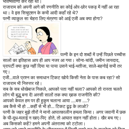
भविष्यवाणी कर रहा था।
राजाराम को अपनी आगे की रणनीति का कोई ओर-छोर पकड़ में नहीं आ रहा
था। वे इस सिचुएशन के कभी आदी कहाँ रहे थे
?
पत्नी व्याकुल सा चेहरा लिए मंत्रणा को आई एजी अब क्या होगा
?
पत्नी के इन दो शब्दों में उन्हें पिछले पच्चीस
सालों का इतिहास आप ही आप नजर आ गया। सोना-चांदी
,
जमीन जायदाद
,
प्रापर्टी क्या कुछ नहीं दिया या पाया उसने भाई-भतीजा
,
साले-बहनोई सभी तर
गए।
एजी...वाले प्रश्न का समाधान टिकट खोये किसी नेता के पास कब रहा
?
सो
राजाराम भी निरुत्तर रहे।
सब के सब धोखेबाज निकले
,
आपको पता नहीं चला
?
आपको तो रास्ता चलते
लोग भी बुद्धू बना दें! अस्सी सालों तक क्या ख़ाक राजनीति की
?
आपको केवल हम पर ही हुकुम चलाना आया ....बस ....
?
अब कैसे भी हो ...कहीं से भी हो... टिकट ढूढ़ के लाओ
?
पत्नी के जहर बुझे तीरों ने मानो आपात्कालीन हमला किया। अगर जवानी में छक
के घी-दूध-मलाई न खाए-पिए होते
,
तो आघात सहन नहीं होता। खैर बच गए।
अब किसको कहें
?
हमने अपनी अंतरात्मा को टटोला।