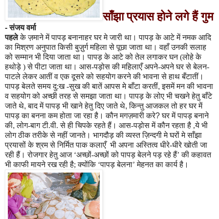
साँझा प्रयास होने लगे हैं गुम
-
संजय वर्मा
पहले
के ज़माने में पापड़ बनानाहर घर मे जारी था। पापड़ के आटे में नमक आदि
का मिश्रण अनुपात किसी बुज़ुर्ग महिला से पूछा जाता था। वहाँ उनकी सलाह
को सम्मान भी दिया जाता था। पापड़ के आटे को तेल लगाकर घन (लोहे के
हथोड़े ) से पीटा जाता था। आस-पड़ोस की महिलाएँ अपने-अपने घर से बेलन-
पाटले लेकर आतीं व एक दूसरे को सहयोग करने की भावना से हाथ बँटातीं।
पापड़ बेलते समय दु:ख -सुख की बातें आपस मे बाँटा करतीं
,
इसमें मन की भावना
व सहयोग को अच्छी तरह से समझा जाता था। पापड़ के लोए भी चखने हेतु बाँटे
जाते थे
,
बाद में पापड़ भी खाने हेतु दिए जाते थे
,
किन्तु आजकल तो हर घर में
पापड़ का बनना कम होता जा रहा है। कौन मगज़मारी करे
?
घर में पापड़ बनाने
की
,
लोग-बाग टी.वी. से ही चिपके रहते हैं। आस-पड़ोस में कौन रहता है ,ये भी
लोग ठीक तरीके से नहीं जानते। भागदौड़ की व्यस्त
ज़िन्दगी मे घरों मे साँझा
प्रयासों के श्रम से निर्मित पाक कलाएँ भी अपना अस्तित्व धीरे-धीरे खोती जा
रही हैं। रोजगार हेतु आज ‘अच्छों-अच्छों
को पापड़ बेलने पड़ रहे हैं’ की कहावत
भी काफी मायने रख रही है
; क्योंकि ‘पापड़ बेलना’ मेहनत का कार्य है।