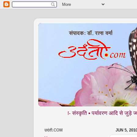
- शिक्षा • समाज • कला- संस्कृति • पर्यावरण आदि से जुड़े ज्वलंत मुद्दो
उदंती.COM
JUN 5, 201