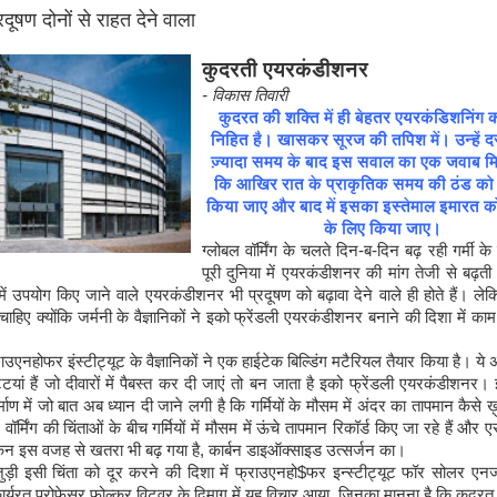
रदूषण दोनों से राहत देने वाला
कुदरती एयरकंडीशनर
- विकास तिवारी
कुदरत
की
शक्ति
में
ही
बेहतर
एयरकंडिशनिंग
क
निहित
है।
खासकर
सूरज
की
तपिश
में।
उन्हें
द
ज़्यादा
समय
के
बाद
इस
सवाल
का
एक
जवाब
म
कि
आखिर
रात
के
प्राकृतिक
समय
की
ठंड
को
किया
जाए
और
बाद
में
इसका
इस्तेमाल
इमारत
क
के
लिए
किया
जाए।
ग्लोबल वॉर्मिंग के चलते दिन-ब-दिन बढ़ रही गर्मी
पूरी दुनिया में एयरकंडीशनर की मांग तेजी से बढ़ती
न में उपयोग किए जाने वाले एयरकंडीशनर भी प्रदूषण को बढ़ावा देने वाले ही होते हैं। ले
ाहिए क्योंकि जर्मनी के वैज्ञानिकों ने इको फ्रेंडली एयरकंडीशनर बनाने की दिशा में का
्राउएनहोफर इंस्टीट्यूट के वैज्ञानिकों ने एक हाईटेक बिल्डिंग मटैरियल तैयार किया है। ये
ट्टियां हैं जो दीवारों में पैबस्त कर दी जाएं तो बन जाता है इको फ्रेंडली एयरकंडीशनर।
्माण में जो बात अब ध्यान दी जाने लगी है कि गर्मियों के मौसम में अंदर का तापमान कैसे 
ॉर्मिंग की चिंताओं के बीच गर्मियों में मौसम में ऊंचे तापमान रिकॉर्ड किए जा रहे हैं औ
किन इस वजह से खतरा भी बढ़ गया है, कार्बन डाइऑक्साइड उत्सर्जन का।
जुड़ी इसी चिंता को दूर करने की दिशा में फ्राउएनहो$फर इन्स्टीट्यूट फॉर सोलर एनर्
र्यरत प्रोफेसर फोल्कर विटवर के दिमाग में यह विचार आया, जिनका मानना है कि कुदरत क