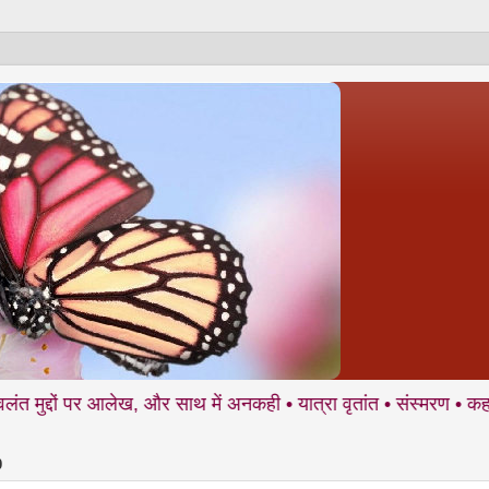
ं पर आलेख, और साथ में अनकही • यात्रा वृतांत • संस्मरण • कहानी • कविता
0