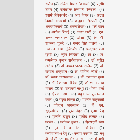
सरोज
(4)
सविता मिश्रा ‘अक्षजा’
(4)
सुरभि
डागर
(4)
सूर्यकान्त त्रिपाठी ‘निराला’
(4)
स्वामी विवेकानंद
(4)
अंजू निगम
(3)
अटल
बिहारी वाजपेयी
(3)
अनुपमा त्रिपाठी
(3)
अमर गोस्वामी
(3)
अरुण शेखर
(3)
अली खान
(3)
अशोक सिंघई
(3)
आशा भाटी
(3)
एस.
अनंत नारायणन
(3)
ओशो
(3)
के. पी.
सक्सेना 'दूसरे'
(3)
गंभीर सिंह पालनी
(3)
गजानन माधव मुक्तिबोध
(3)
चन्द्रधर शर्मा
गुलेरी
(3)
जुबैर सिद्दिकी
(3)
डॉ
(3)
डॉ.
कमलेन्द्र कुमार श्रीवास्तव
(3)
डॉ. प्रीत
अरोड़ा
(3)
डॉ. बच्चन पाठक सलिल
(3)
डॉ.
बलराम अग्रवाल
(3)
डॉ. योगिता जोशी
(3)
डॉ. रंजना जायसवाल
(3)
डॉ. रमाकांत गुप्ता
(3)
डॉ. वेदप्रताप वैदिक
(3)
डॉ. श्याम सखा
‘श्याम’
(3)
डॉ. सरस्वती माथुर
(3)
दिव्या शर्मा
(3)
दीपक मशाल
(3)
पदुमलाल पुन्नालाल
बख्शी
(3)
पद्मा मिश्रा
(3)
परितोष चक्रवर्ती
(3)
पवित्रा अग्रवाल
(3)
पी. एन.
सुब्रमणियन
(3)
पुष्पा मेहरा
(3)
पूनम सिंह
(3)
प्रणति ठाकुर
(3)
प्रमोद ताम्बट
(3)
प्रसंग
(3)
प्रांजल कुमार
(3)
प्रियदर्शी खैरा
(3)
प्रो. विनीत मोहन औदिच्य
(3)
फणीश्वरनाथ रेणु
(3)
फ्रांज काफ्का
(3)
मधु
बी. जोशी
(3)
महावीर अग्रवाल
(3)
मीनाक्षी