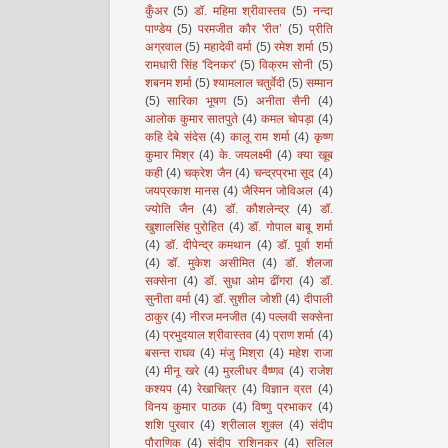
कुँअर
(5)
डॉ. महिमा श्रीवास्तव
(5)
नन्दा
पाण्डेय
(5)
परमजीत कौर 'रीत’
(5)
प्रीति
अग्रवाल
(5)
महादेवी वर्मा
(5)
रमेश शर्मा
(5)
रामधारी सिंह 'दिनकर'
(5)
विक्रम सोनी
(5)
शबनम शर्मा
(5)
श्यामलाल चतुर्वेदी
(5)
सम्मान
(5)
सारिका भूषण
(5)
अनीता सैनी
(4)
आलोक कुमार सातपुते
(4)
कमल चोपड़ा
(4)
कहि देबे संदेस
(4)
कालू राम शर्मा
(4)
कृष्ण
कुमार मिश्र
(4)
के. जयलक्ष्मी
(4)
क्या खूब
कही
(4)
चक्रेश जैन
(4)
चन्द्रप्रभा सूद
(4)
जयप्रकाश मानस
(4)
जैस्मिन जोविअल
(4)
ज्योति जैन
(4)
डॉ. कौशलेन्द्र
(4)
डॉ.
खुशालसिंह पुरोहित
(4)
डॉ. गोपाल बाबू शर्मा
(4)
डॉ. दीपेन्द्र कमथान
(4)
डॉ. पूर्वा शर्मा
(4)
डॉ. मुकेश असीमित
(4)
डॉ. शैलजा
सक्सेना
(4)
डॉ. सुधा ओम ढींगरा
(4)
डॉ.
सुनीता वर्मा
(4)
डॉ. सुशील जोशी
(4)
दीपाली
ठाकुर
(4)
नीरज मनजीत
(4)
पल्लवी सक्सेना
(4)
प्रभुदयाल श्रीवास्तव
(4)
प्राण शर्मा
(4)
बसन्त राघव
(4)
मंजु मिश्रा
(4)
महेश राजा
(4)
मीनू खरे
(4)
मुरलीधर वैष्णव
(4)
राजेश
कश्यप
(4)
रेखाचित्र
(4)
विज्ञान व्रत
(4)
विनय कुमार पाठक
(4)
विष्णु प्रभाकर
(4)
शशि पुरवार
(4)
श्रीलाल शुक्ल
(4)
संदीप
पौराणिक
(4)
संदीप राशिनकर
(4)
सलिल