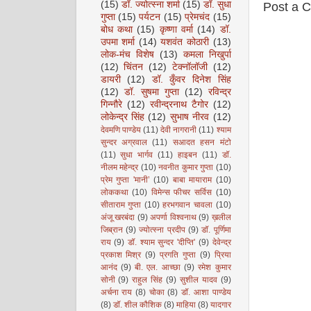
(15)
डॉ. ज्योत्स्ना शर्मा
(15)
डॉ. सुधा
Post a 
गुप्ता
(15)
पर्यटन
(15)
प्रेमचंद
(15)
बोध कथा
(15)
कृष्णा वर्मा
(14)
डॉ.
उपमा शर्मा
(14)
यशवंत कोठारी
(13)
लोक-मंच विशेष
(13)
कमला निखुर्पा
(12)
चिंतन
(12)
टेक्नॉलॉजी
(12)
डायरी
(12)
डॉ. कुँवर दिनेश सिंह
(12)
डॉ. सुषमा गुप्ता
(12)
रविन्द्र
गिन्नौरे
(12)
रवीन्द्रनाथ टैगोर
(12)
लोकेन्द्र सिंह
(12)
सुभाष नीरव
(12)
देवमणि पाण्डेय
(11)
देवी नागरानी
(11)
श्याम
सुन्दर अग्रवाल
(11)
सआदत हसन मंटो
(11)
सुधा भार्गव
(11)
हाइबन
(11)
डॉ.
नीलम महेन्द्र
(10)
नवनीत कुमार गुप्ता
(10)
प्रेम गुप्ता 'मानी’
(10)
बाबा मायाराम
(10)
लोककथा
(10)
विमेन्स फीचर सर्विस
(10)
सीताराम गुप्ता
(10)
हरभगवान चावला
(10)
अंजू खरबंदा
(9)
अपर्णा विश्वनाथ
(9)
ख़लील
जिब्रान
(9)
ज्योत्स्ना प्रदीप
(9)
डॉ. पूर्णिमा
राय
(9)
डॉ. श्याम सुन्दर 'दीप्ति'
(9)
देवेन्द्र
प्रकाश मिश्र
(9)
प्रगति गुप्ता
(9)
प्रिया
आनंद
(9)
बी. एल. आच्छा
(9)
रमेश कुमार
सोनी
(9)
राहुल सिंह
(9)
सुशील यादव
(9)
अर्चना राय
(8)
चोका
(8)
डॉ. आशा पाण्डेय
(8)
डॉ. शील कौशिक
(8)
माहिया
(8)
यादगार