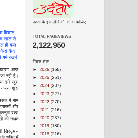
उदंती के इस लोगो को क्लिक कीजिए
ा
विचार
TOTAL PAGEVIEWS
स
साल
से
2,122,950
िल
ही
गया
कैसे
कैद
ो
गर्म
रखने
पिछले अंक
 के कारण आज
►
2026
(165)
 जा रही है।
►
2025
(251)
किन हमें खुश
►
2024
(237)
म करना शुरू
►
2023
(227)
 असल में मोम
►
2022
(270)
 इमारतों और
►
2021
(216)
ख़ुशनुमा रखा
►
2020
(237)
र एसी की खपत
►
2019
(180)
जी सिस्ट्मस
►
2018
(216)
ी शक्ति में