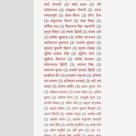
शर्मा 'मनस्वी'
(3)
रमेश बतरा
(3)
रवि
श्रीवास्तव
(3)
रामहृदय तिवारी
(3)
लाला
जगदलपुरी
(3)
लोक-जीवन
(3)
वीणा विज
(3)
शकुन्तला किरण
(3)
शब्द चित्र
(3)
शर्मिला पाल
(3)
शिवानन्द सिंह ‘सहयोगी’
(3)
शुभ्रा मिश्रा
(3)
संजय द्विवेदी
(3)
संजय वर्मा
(3)
संजीव खुदशाह
(3)
सतीश उपाध्याय
(3)
सतीशराज पुष्करणा
(3)
सन्तोष सुपेकर
(3)
सुभद्रा कुमारी चौहान
(3)
सुभाष लखेड़ा
(3)
सुमित प्रताप सिंह
(3)
सुशील भोले
(3)
सुशीला शिवराण
(3)
सोमेश केलकर
(3)
सोहनलाल द्विवेदी
(3)
स्वराज सिंह
(3)
स्वराज्य कुमार
(3)
हजारी प्रसाद द्विवेदी
(3)
हरकीरत हीर
(3)
हरदर्शन सहगल
(3)
हरिवंश
राय बच्चन
(3)
हरिशंकर परसाई
(3)
हरी राम
यादव
(3)
हरेराम समीप
(3)
अक्षय कुमार जैन
(2)
अखिल रायजादा
(2)
अजय मोहन
(2)
अजित
कुमार
(2)
अजिता मेनन
(2)
अनुभूति गुप्ता
(2)
अन्तोन चेखव
(2)
अमित वर्मा
(2)
अमृता अग्रवाल
(2)
अमृता प्रीतम
(2)
अरुण कुमार शिवपुरी
(2)
अरुण तिवारी
(2)
अशोक अंजुम
(2)
अशोक शर्मा
(2)
अशोक सरीन
(2)
आचार्य चतुरसेन शास्त्री
(2)
आभा सिंह
(2)
आलोक पुराणिक
(2)
आशा शर्मा
(2)
उमेश चतुर्वेदी
(2)
उर्मि कृष्ण
(2)
एल. एन.
शीतल
(2)
ओंकार सिंह जनौटी
(2)
कमल कपूर