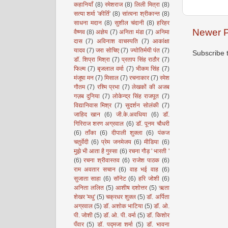
कहानियाँ
(8)
रमेशराज
(8)
लिली मित्रा
(8)
सत्या शर्मा 'कीर्ति'
(8)
सांत्वना श्रीकान्त
(8)
साधना मदान
(8)
सुशील चंदानी
(8)
हरिहर
Newer P
वैष्णव
(8)
अज्ञेय
(7)
अनिता मंडा
(7)
अनिमा
दास
(7)
अविनाश वाचस्पति
(7)
आकांक्षा
यादव
(7)
जरा सोचिए
(7)
ज्योतिर्मयी पंत
(7)
Subscribe 
डॉ. शिप्रा मिश्रा
(7)
प्रताप सिंह राठौर
(7)
फिल्म
(7)
बृजलाल वर्मा
(7)
भीकम सिंह
(7)
मंजूषा मन
(7)
मिसाल
(7)
रचनाकार
(7)
रमेश
गौतम
(7)
रश्मि प्रभा
(7)
लेखकों की अजब
गज़ब दुनिया
(7)
लोकेन्द्र सिंह राजपूत
(7)
विद्यानिवास मिश्र
(7)
सुदर्शन सोलंकी
(7)
जाहिद खान
(6)
जी.के.अवधिया
(6)
डॉ.
गिरिराज शरण अग्रवाल
(6)
डॉ. पूनम चौधरी
(6)
ताँका
(6)
दीपाली शुक्ला
(6)
पंकज
चतुर्वेदी
(6)
प्रेम जनमेजय
(6)
मीडिया
(6)
मुझे भी आता है गुस्सा
(6)
रचना गौड़ ' भारती '
(6)
रचना श्रीवास्तव
(6)
राजेश पाठक
(6)
राम अवतार सचान
(6)
वाह भई वाह
(6)
सुजाता साहा
(6)
सॉनेट
(6)
हरि जोशी
(6)
अनिता ललित
(5)
आशीष दशोत्तर
(5)
ऋता
शेखर 'मधु'
(5)
चक्रधर शुक्ल
(5)
डॉ. अर्पिता
अग्रवाल
(5)
डॉ. अशोक भाटिया
(5)
डॉ. ओ.
पी. जोशी
(5)
डॉ. ओ. पी. वर्मा
(5)
डॉ. किशोर
पँवार
(5)
डॉ. पद्मजा शर्मा
(5)
डॉ. भावना