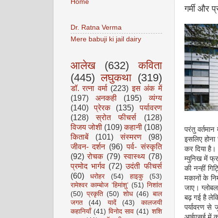
Home
गर्मी और प्
Dr. Ratna Verma
Mere babuji ki jail dairy
आलेख
(632)
कविता
(445)
लघुकथा
(319)
डॉ. रत्ना वर्मा
(223)
इस अंक में
(197)
अनकही
(195)
व्यंग्य
(140)
प्रेरक
(135)
पर्यावरण
(128)
स्रोत फीचर्स
(128)
विजय जोशी
(109)
कहानी
(108)
परंतु वर्तमा
किताबें
(101)
संस्मरण
(98)
इसलिए होना च
जीवन- दर्शन
(96)
पर्व- संस्कृति
कर दिया है।
(92)
रोचक
(79)
स्वास्थ्य
(78)
म्युनिख में फ
प्रमोद भार्गव
(72)
उदंती फीचर्स
की नन्हीं गि
(60)
धरोहर
(54)
हाइकु
(53)
मकानों के निर
रामेश्वर काम्बोज ‘हिमांशु’
(51)
निशांत
जाए। ग्लोबल व
(50)
प्रकृति
(50)
शोध
(46)
बाल
बढ़ गई है ले
जगत
(44)
यादें
(43)
कालजयी
पर्यावरण से 
कहानियाँ
(41)
विनोद साव
(41)
शशि
आईएसई में का