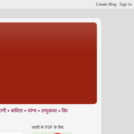
 • व्यंग्य • लघुकथा • किताबें ... आपकी मौलिक रचनाओं का हमेशा स्वागत 
उदंती के PDF के लिए