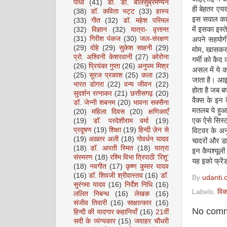
पाधा
(41)
डॉ. डी. बालसुब्रमण्यन
ही बेहतर एयर
(38)
डॉ. कविता भट्ट
(33)
हास्य
इस सवाल का 
(33)
गीत
(32)
डॉ. महेश परिमल
में इसका इस्
(32)
विज्ञान
(32)
यात्रा- वृत्तान्त
(31)
गिरीश पंकज
(30)
जल-संरक्षण
अपने सहयोगी
(29)
दोहे
(29)
सुकेश साहनी
(29)
मोम, खासकर प
प्रो. अश्विनी केशरवानी
(27)
कोरोना
गर्मी को कैद
(26)
प्रियंका गुप्ता
(26)
अनुपम मिश्र
असल में ये क
(25)
सूरज प्रकाश
(25)
कला
(23)
जाता है। आइ
भारत डोगरा
(22)
वन्य जीवन
(22)
होता है जब 
सुदर्शन रत्नाकर
(21)
छत्तीसगढ़
(20)
वैक्स के इन 
डॉ. जेन्नी शबनम
(20)
भावना सक्सैना
मतलब ये हुआ 
(20)
महिला दिवस
(20)
क्षणिकाएँ
एक ऐसे सिस्ट
(19)
डॉ. परदेशीराम वर्मा
(19)
प्रदूषण
(19)
शिक्षा
(19)
हिन्दी ज़ेन से
विटवर के अनु
(19)
अख़्तर अली
(18)
गोवर्धन यादव
चादरों और डाइ
(18)
डॉ. आरती स्मित
(18)
यात्रा
इन कैपश्यूलो
संस्मरण
(18)
रश्मि विभा त्रिपाठी 'रिशू'
यह इको फ्रें
(18)
नवगीत
(17)
कृष्ण कुमार यादव
(16)
डॉ. शिवजी श्रीवास्तव
(16)
डॉ.
By
udanti.
सुरंगमा यादव
(16)
निर्देश निधि
(16)
Labels:
विक
ललित निबन्ध
(16)
लेखक
(16)
संजीव तिवारी
(16)
साक्षात्कार
(16)
No comm
हिन्दी की यादगार कहानियाँ
(16)
21वीं
सदी के व्यंग्यकार
(15)
जवाहर चौधरी