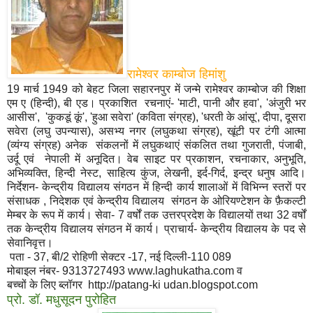
रामेश्वर काम्बोज हिमांशु
19 मार्च 1949 को बेहट जिला सहारनपुर में जन्मे रामेश्वर काम्बोज की शिक्षा
एम ए (हिन्दी), बी एड। प्रकाशित रचनाएं- 'माटी, पानी और हवा', 'अंजुरी भर
आसीस', 'कुकडूं कूं', 'हुआ सवेरा' (कविता संग्रह), 'धरती के आंसू', दीपा, दूसरा
सवेरा (लघु उपन्यास), असभ्य नगर (लघुकथा संग्रह), खूंटी पर टंगी आत्मा
(व्यंग्य संग्रह) अनेक संकलनों में लघुकथाएं संकलित तथा गुजराती, पंजाबी,
उर्दू एवं नेपाली में अनूदित। वेब साइट पर प्रकाशन, रचनाकार, अनुभूति,
अभिव्यक्ति, हिन्दी नेस्ट, साहित्य कुंज, लेखनी, इर्द-गिर्द, इन्द्र धनुष आदि।
निर्देशन- केन्द्रीय विद्यालय संगठन में हिन्दी कार्य शालाओं में विभिन्न स्तरों पर
संसाधक , निदेशक एवं केन्द्रीय विद्यालय संगठन के ओरियण्टेशन के फ़ैकल्टी
मेम्बर के रूप में कार्य। सेवा- 7 वर्षों तक उत्तरप्रदेश के विद्यालयों तथा 32 वर्षों
तक केन्द्रीय विद्यालय संगठन में कार्य। प्राचार्य- केन्द्रीय विद्यालय के पद से
सेवानिवृत्त।
पता - 37, बी/2 रोहिणी सेक्टर -17, नई दिल्ली-110 089
मोबाइल नंबर- 9313727493 www.laghukatha.com व
बच्चों के लिए ब्लॉगर http://patang-ki udan.blogspot.com
प्रो. डॉ. मधुसूदन पुरोहित