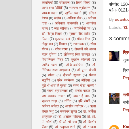
कहानियाँ
(8)
रमेशराज
(8)
लिली मित्रा
(8)
संपर्क:
120-
सत्या शर्मा 'कीर्ति'
(8)
सांत्वना श्रीकान्त
(8)
फोन- 0121
साधना मदान
(8)
सुशील चंदानी
(8)
हरिहर
वैष्णव
(8)
अज्ञेय
(7)
अनिता मंडा
(7)
अनिमा
By
udanti.
दास
(7)
अविनाश वाचस्पति
(7)
आकांक्षा
Labels:
डॉ. 
यादव
(7)
जरा सोचिए
(7)
ज्योतिर्मयी पंत
(7)
डॉ. शिप्रा मिश्रा
(7)
प्रताप सिंह राठौर
(7)
3 comme
फिल्म
(7)
बृजलाल वर्मा
(7)
भीकम सिंह
(7)
मंजूषा मन
(7)
मिसाल
(7)
रचनाकार
(7)
रमेश
गौतम
(7)
रश्मि प्रभा
(7)
लेखकों की अजब
प्रि
गज़ब दुनिया
(7)
लोकेन्द्र सिंह राजपूत
(7)
विद्यानिवास मिश्र
(7)
सुदर्शन सोलंकी
(7)
सुधा
जाहिद खान
(6)
जी.के.अवधिया
(6)
डॉ.
गिरिराज शरण अग्रवाल
(6)
डॉ. पूनम चौधरी
प्रिय
(6)
ताँका
(6)
दीपाली शुक्ला
(6)
पंकज
Re
चतुर्वेदी
(6)
प्रेम जनमेजय
(6)
मीडिया
(6)
मुझे भी आता है गुस्सा
(6)
रचना गौड़ ' भारती '
(6)
रचना श्रीवास्तव
(6)
राजेश पाठक
(6)
संगी
राम अवतार सचान
(6)
वाह भई वाह
(6)
सुजाता साहा
(6)
सॉनेट
(6)
हरि जोशी
(6)
सभी 
अनिता ललित
(5)
आशीष दशोत्तर
(5)
ऋता
Re
शेखर 'मधु'
(5)
चक्रधर शुक्ल
(5)
डॉ. अर्पिता
अग्रवाल
(5)
डॉ. अशोक भाटिया
(5)
डॉ. ओ.
पी. जोशी
(5)
डॉ. ओ. पी. वर्मा
(5)
डॉ. किशोर
Ka
पँवार
(5)
डॉ. पद्मजा शर्मा
(5)
डॉ. भावना