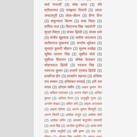
शर्मा 'मनस्वी'
(3)
रमेश बतरा
(3)
रवि
श्रीवास्तव
(3)
रामहृदय तिवारी
(3)
लाला
जगदलपुरी
(3)
लोक-जीवन
(3)
वीणा विज
(3)
शकुन्तला किरण
(3)
शब्द चित्र
(3)
शर्मिला पाल
(3)
शिवानन्द सिंह ‘सहयोगी’
(3)
शुभ्रा मिश्रा
(3)
संजय द्विवेदी
(3)
संजय वर्मा
(3)
संजीव खुदशाह
(3)
सतीश उपाध्याय
(3)
सतीशराज पुष्करणा
(3)
सन्तोष सुपेकर
(3)
सुभद्रा कुमारी चौहान
(3)
सुभाष लखेड़ा
(3)
सुमित प्रताप सिंह
(3)
सुशील भोले
(3)
सुशीला शिवराण
(3)
सोमेश केलकर
(3)
सोहनलाल द्विवेदी
(3)
स्वराज सिंह
(3)
स्वराज्य कुमार
(3)
हजारी प्रसाद द्विवेदी
(3)
हरकीरत हीर
(3)
हरदर्शन सहगल
(3)
हरिवंश
राय बच्चन
(3)
हरिशंकर परसाई
(3)
हरी राम
यादव
(3)
हरेराम समीप
(3)
अक्षय कुमार जैन
(2)
अखिल रायजादा
(2)
अजय मोहन
(2)
अजित
कुमार
(2)
अजिता मेनन
(2)
अनुभूति गुप्ता
(2)
अन्तोन चेखव
(2)
अमित वर्मा
(2)
अमृता अग्रवाल
(2)
अमृता प्रीतम
(2)
अरुण कुमार शिवपुरी
(2)
अरुण तिवारी
(2)
अशोक अंजुम
(2)
अशोक शर्मा
(2)
अशोक सरीन
(2)
आचार्य चतुरसेन शास्त्री
(2)
आभा सिंह
(2)
आलोक पुराणिक
(2)
आशा शर्मा
(2)
उमेश चतुर्वेदी
(2)
उर्मि कृष्ण
(2)
एल. एन.
शीतल
(2)
ओंकार सिंह जनौटी
(2)
कमल कपूर