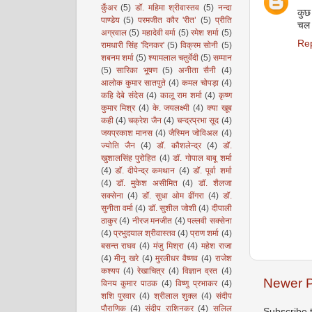
कुँअर
(5)
डॉ. महिमा श्रीवास्तव
(5)
नन्दा
कुछ
पाण्डेय
(5)
परमजीत कौर 'रीत’
(5)
प्रीति
चल र
अग्रवाल
(5)
महादेवी वर्मा
(5)
रमेश शर्मा
(5)
Re
रामधारी सिंह 'दिनकर'
(5)
विक्रम सोनी
(5)
शबनम शर्मा
(5)
श्यामलाल चतुर्वेदी
(5)
सम्मान
(5)
सारिका भूषण
(5)
अनीता सैनी
(4)
आलोक कुमार सातपुते
(4)
कमल चोपड़ा
(4)
कहि देबे संदेस
(4)
कालू राम शर्मा
(4)
कृष्ण
कुमार मिश्र
(4)
के. जयलक्ष्मी
(4)
क्या खूब
कही
(4)
चक्रेश जैन
(4)
चन्द्रप्रभा सूद
(4)
जयप्रकाश मानस
(4)
जैस्मिन जोविअल
(4)
ज्योति जैन
(4)
डॉ. कौशलेन्द्र
(4)
डॉ.
खुशालसिंह पुरोहित
(4)
डॉ. गोपाल बाबू शर्मा
(4)
डॉ. दीपेन्द्र कमथान
(4)
डॉ. पूर्वा शर्मा
(4)
डॉ. मुकेश असीमित
(4)
डॉ. शैलजा
सक्सेना
(4)
डॉ. सुधा ओम ढींगरा
(4)
डॉ.
सुनीता वर्मा
(4)
डॉ. सुशील जोशी
(4)
दीपाली
ठाकुर
(4)
नीरज मनजीत
(4)
पल्लवी सक्सेना
(4)
प्रभुदयाल श्रीवास्तव
(4)
प्राण शर्मा
(4)
बसन्त राघव
(4)
मंजु मिश्रा
(4)
महेश राजा
(4)
मीनू खरे
(4)
मुरलीधर वैष्णव
(4)
राजेश
कश्यप
(4)
रेखाचित्र
(4)
विज्ञान व्रत
(4)
Newer P
विनय कुमार पाठक
(4)
विष्णु प्रभाकर
(4)
शशि पुरवार
(4)
श्रीलाल शुक्ल
(4)
संदीप
पौराणिक
(4)
संदीप राशिनकर
(4)
सलिल
Subscribe 