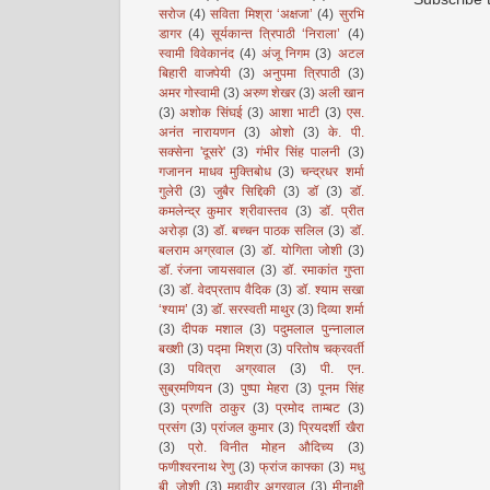
सरोज
(4)
सविता मिश्रा ‘अक्षजा’
(4)
सुरभि
डागर
(4)
सूर्यकान्त त्रिपाठी ‘निराला’
(4)
स्वामी विवेकानंद
(4)
अंजू निगम
(3)
अटल
बिहारी वाजपेयी
(3)
अनुपमा त्रिपाठी
(3)
अमर गोस्वामी
(3)
अरुण शेखर
(3)
अली खान
(3)
अशोक सिंघई
(3)
आशा भाटी
(3)
एस.
अनंत नारायणन
(3)
ओशो
(3)
के. पी.
सक्सेना 'दूसरे'
(3)
गंभीर सिंह पालनी
(3)
गजानन माधव मुक्तिबोध
(3)
चन्द्रधर शर्मा
गुलेरी
(3)
जुबैर सिद्दिकी
(3)
डॉ
(3)
डॉ.
कमलेन्द्र कुमार श्रीवास्तव
(3)
डॉ. प्रीत
अरोड़ा
(3)
डॉ. बच्चन पाठक सलिल
(3)
डॉ.
बलराम अग्रवाल
(3)
डॉ. योगिता जोशी
(3)
डॉ. रंजना जायसवाल
(3)
डॉ. रमाकांत गुप्ता
(3)
डॉ. वेदप्रताप वैदिक
(3)
डॉ. श्याम सखा
‘श्याम’
(3)
डॉ. सरस्वती माथुर
(3)
दिव्या शर्मा
(3)
दीपक मशाल
(3)
पदुमलाल पुन्नालाल
बख्शी
(3)
पद्मा मिश्रा
(3)
परितोष चक्रवर्ती
(3)
पवित्रा अग्रवाल
(3)
पी. एन.
सुब्रमणियन
(3)
पुष्पा मेहरा
(3)
पूनम सिंह
(3)
प्रणति ठाकुर
(3)
प्रमोद ताम्बट
(3)
प्रसंग
(3)
प्रांजल कुमार
(3)
प्रियदर्शी खैरा
(3)
प्रो. विनीत मोहन औदिच्य
(3)
फणीश्वरनाथ रेणु
(3)
फ्रांज काफ्का
(3)
मधु
बी. जोशी
(3)
महावीर अग्रवाल
(3)
मीनाक्षी