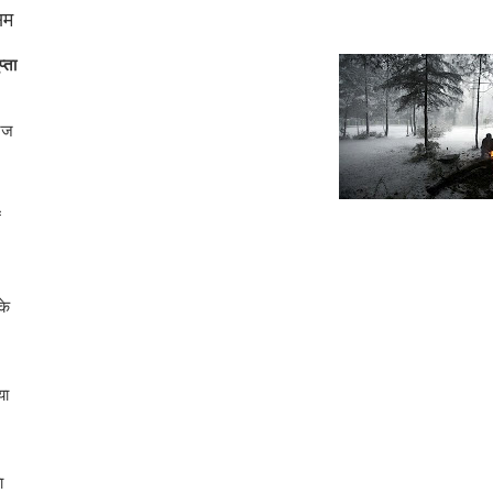
सम
प्ता
रज
ं
के
या
ा