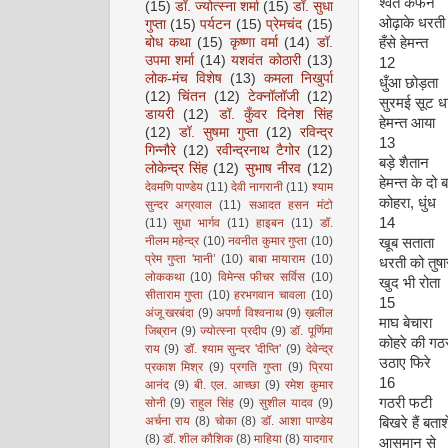
श्वेत कफन
(15)
डॉ. ज्योत्स्ना शर्मा
(15)
डॉ. सुधा
ओढ़ाके धरती
गुप्ता
(15)
पर्यटन
(15)
प्रेमचंद
(15)
बोध कथा
(15)
कृष्णा वर्मा
(14)
डॉ.
हँसे हेमन्त
उपमा शर्मा
(14)
यशवंत कोठारी
(13)
12
लोक-मंच विशेष
(13)
कमला निखुर्पा
धुँआ छोड़ता
(12)
चिंतन
(12)
टेक्नॉलॉजी
(12)
सुरमई सूट धा
डायरी
(12)
डॉ. कुँवर दिनेश सिंह
हेमन्त आया
(12)
डॉ. सुषमा गुप्ता
(12)
रविन्द्र
13
गिन्नौरे
(12)
रवीन्द्रनाथ टैगोर
(12)
बड़े शैतान
लोकेन्द्र सिंह
(12)
सुभाष नीरव
(12)
हेमन्त के दो ब
देवमणि पाण्डेय
(11)
देवी नागरानी
(11)
श्याम
कोहरा, धुंध
सुन्दर अग्रवाल
(11)
सआदत हसन मंटो
14
(11)
सुधा भार्गव
(11)
हाइबन
(11)
डॉ.
नीलम महेन्द्र
(10)
नवनीत कुमार गुप्ता
(10)
खूब सताता
प्रेम गुप्ता 'मानी’
(10)
बाबा मायाराम
(10)
धरती को तुषा
लोककथा
(10)
विमेन्स फीचर सर्विस
(10)
खुद भी रोता
सीताराम गुप्ता
(10)
हरभगवान चावला
(10)
15
अंजू खरबंदा
(9)
अपर्णा विश्वनाथ
(9)
ख़लील
माघ बेचारा
जिब्रान
(9)
ज्योत्स्ना प्रदीप
(9)
डॉ. पूर्णिमा
कोहरे की गठ
राय
(9)
डॉ. श्याम सुन्दर 'दीप्ति'
(9)
देवेन्द्र
उठाए फिरे
प्रकाश मिश्र
(9)
प्रगति गुप्ता
(9)
प्रिया
16
आनंद
(9)
बी. एल. आच्छा
(9)
रमेश कुमार
गठरी फटी
सोनी
(9)
राहुल सिंह
(9)
सुशील यादव
(9)
अर्चना राय
(8)
चोका
(8)
डॉ. आशा पाण्डेय
बिखरे हैं बताश
(8)
डॉ. शील कौशिक
(8)
माहिया
(8)
यादगार
आसमान से