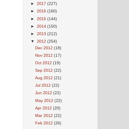
►
2017
(227)
►
2016
(160)
►
2015
(144)
►
2014
(150)
►
2013
(212)
▼
2012
(254)
Dec 2012
(18)
Nov 2012
(17)
Oct 2012
(19)
Sep 2012
(22)
Aug 2012
(21)
Jul 2012
(22)
Jun 2012
(22)
May 2012
(22)
Apr 2012
(20)
Mar 2012
(22)
Feb 2012
(26)