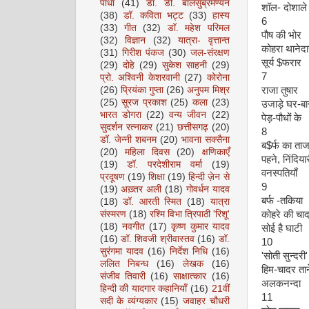
पाधा
(41)
डॉ. डी. बालसुब्रमण्यन
शॉल- दोशाले
(38)
डॉ. कविता भट्ट
(33)
हास्य
6
(33)
गीत
(32)
डॉ. महेश परिमल
पौष की भोर
(32)
विज्ञान
(32)
यात्रा- वृत्तान्त
कोहरा थानेदा
(31)
गिरीश पंकज
(30)
जल-संरक्षण
सूर्य $फरार
(29)
दोहे
(29)
सुकेश साहनी
(29)
7
प्रो. अश्विनी केशरवानी
(27)
कोरोना
(26)
प्रियंका गुप्ता
(26)
अनुपम मिश्र
राजा तुषार
(25)
सूरज प्रकाश
(25)
कला
(23)
उजाड़े घर-बा
भारत डोगरा
(22)
वन्य जीवन
(22)
पेड़-पौधों के
सुदर्शन रत्नाकर
(21)
छत्तीसगढ़
(20)
8
डॉ. जेन्नी शबनम
(20)
भावना सक्सैना
ब$र्फ का ता
(20)
महिला दिवस
(20)
क्षणिकाएँ
पहने, निंदिया
(19)
डॉ. परदेशीराम वर्मा
(19)
वनस्पतियाँ
प्रदूषण
(19)
शिक्षा
(19)
हिन्दी ज़ेन से
9
(19)
अख़्तर अली
(18)
गोवर्धन यादव
बर्फ -तकिया
(18)
डॉ. आरती स्मित
(18)
यात्रा
संस्मरण
(18)
रश्मि विभा त्रिपाठी 'रिशू'
कोहरे की चा
(18)
नवगीत
(17)
कृष्ण कुमार यादव
सोई है घाटी
(16)
डॉ. शिवजी श्रीवास्तव
(16)
डॉ.
10
सुरंगमा यादव
(16)
निर्देश निधि
(16)
'सोती सुन्दरी'
ललित निबन्ध
(16)
लेखक
(16)
हिम-चादर तान
संजीव तिवारी
(16)
साक्षात्कार
(16)
अलकनन्दा
हिन्दी की यादगार कहानियाँ
(16)
21वीं
11
सदी के व्यंग्यकार
(15)
जवाहर चौधरी