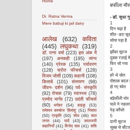
Home
बर्फीला मौ
Dr. Ratna Verma
-
डॉ
.
सुधा
गु
1
Mere babuji ki jail dairy
दिन चढ़ा है
शीत -डरा सू
आलेख
(632)
कविता
सोया पड़ा है
(445)
लघुकथा
(319)
2
झाँका सूरज
डॉ. रत्ना वर्मा
(223)
इस अंक में
दुबक रज़ाई मे
(197)
अनकही
(195)
व्यंग्य
फिर सो गया
(140)
प्रेरक
(135)
पर्यावरण
3
(128)
स्रोत फीचर्स
(128)
हरे थे खेत
विजय जोशी
(109)
कहानी
(108)
पोशाक बदल 
किताबें
(101)
संस्मरण
(98)
हो गए श्वेत
जीवन- दर्शन
(96)
पर्व- संस्कृति
4
(92)
रोचक
(79)
स्वास्थ्य
(78)
ब$र्फीली भोर
प्रमोद भार्गव
(72)
उदंती फीचर्स
पाले ने नहला
(60)
धरोहर
(54)
हाइकु
(53)
पेड़ काँपते
रामेश्वर काम्बोज ‘हिमांशु’
(51)
निशांत
(50)
प्रकृति
(50)
शोध
(46)
बाल
5
जगत
(44)
यादें
(43)
कालजयी
दानी सूरज
कहानियाँ
(41)
विनोद साव
(41)
शशि
सुबह से बाँटत