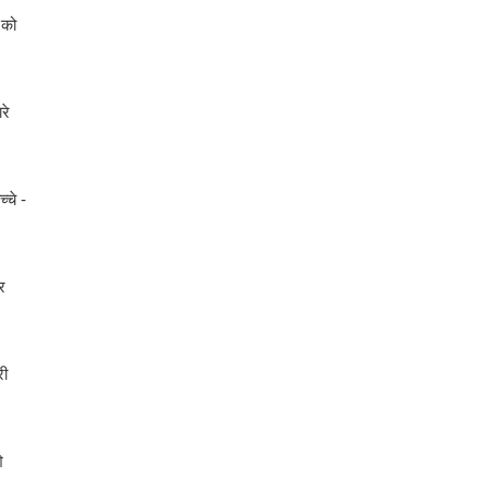
 को
रे
च्चे -
र
री
े