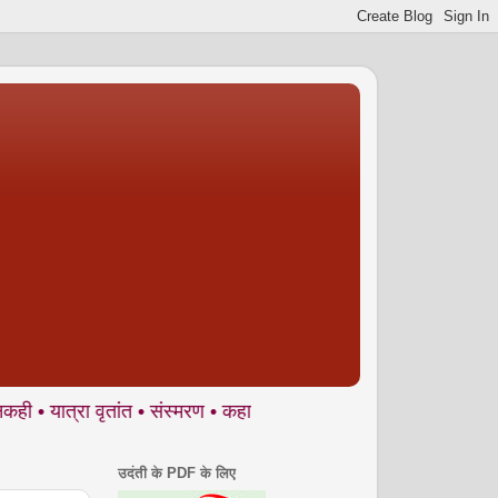
 वृतांत • संस्मरण • कहानी • कविता • व्यंग्य • लघुकथा • किताबें ... आ
उदंती के PDF के लिए