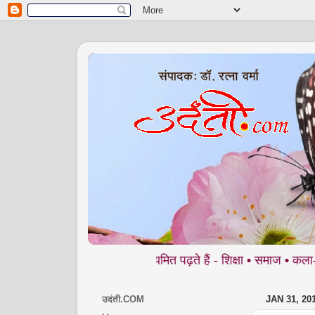
दंती.com में आप नियमित पढ़ते हैं - शिक्षा • समाज • कला- संस्कृति • पर
उदंती.COM
JAN 31, 20