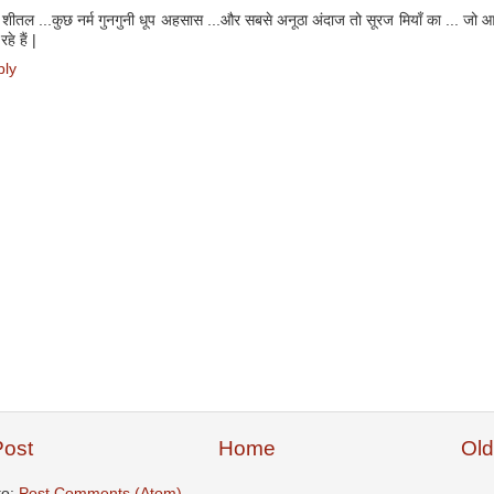
 शीतल ...कुछ नर्म गुनगुनी धूप अहसास ...और सबसे अनूठा अंदाज तो सूरज मियाँ का ... ज
हे हैं |
ply
ost
Home
Old
to:
Post Comments (Atom)